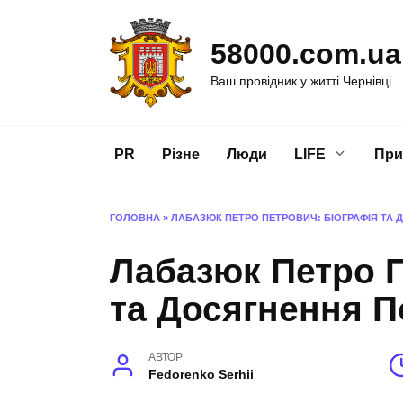
Перейти
до
58000.com.ua
вмісту
Ваш провідник у житті Чернівці
PR
Різне
Люди
LIFE
При
ГОЛОВНА
»
ЛАБАЗЮК ПЕТРО ПЕТРОВИЧ: БІОГРАФІЯ ТА 
Лабазюк Петро П
та Досягнення П
АВТОР
Fedorenko Serhii