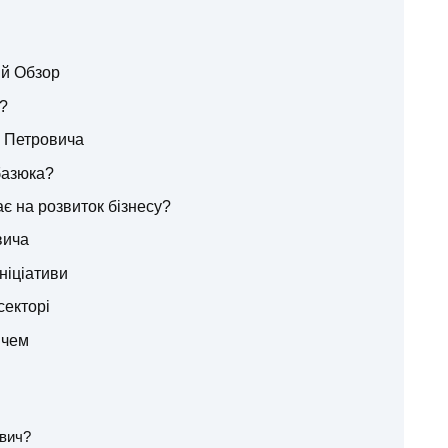
й Обзор
?
а Петровича
базюка?
є на розвиток бізнесу?
вича
ініціативи
секторі
ичем
вич?