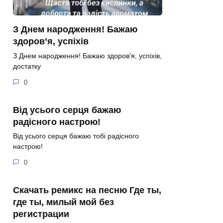
З Днем народження! Бажаю
здоров’я, успіхів
З Днем народження! Бажаю здоров’я, успіхів,
достатку
0
Від усього серця бажаю
радісного настрою!
Від усього серця бажаю тобі радісного
настрою!
0
Скачать ремикс на песню Где ты,
где ты, милый мой без
регистрации