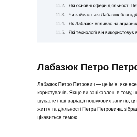
Які основні сфери діяльності П
Чи займається Лабазюк благоді
Як Лабазюк впливає на аграрний
Які технології він використовує 
Лабазюк Петро Петр
Лабазюк Петро Петрович — це ім’я, яке все
користувачів. Якщо ви зацікавлені в тому, 
шукаєте інші варіації пошукових запитів, ц
життя та діяльності Петра Петровича, зібра
цікавиться темою.