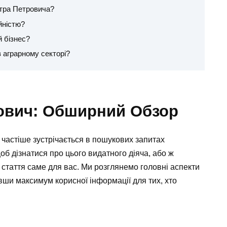
етра Петровича?
йністю?
 бізнес?
в аграрному секторі?
ович: Обширний Обзор
 частіше зустрічається в пошукових запитах
щоб дізнатися про цього видатного діяча, або ж
я стаття саме для вас. Ми розглянемо головні аспекти
вши максимум корисної інформації для тих, хто