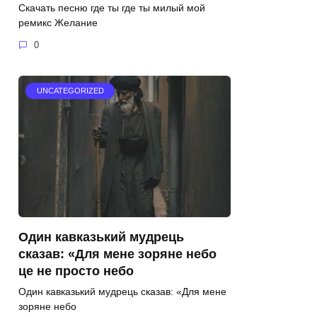
Скачать песню где ты где ты милый мой
ремикс Желание
0
UNCATEGORIZED
Один кавказький мудрець
сказав: «Для мене зоряне небо
це не просто небо
Один кавказький мудрець сказав: «Для мене
зоряне небо