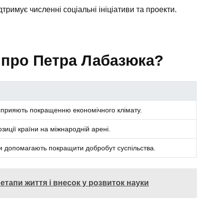
тримує численні соціальні ініціативи та проекти.
 про Петра Лабазюка?
и сприяють покращенню економічного клімату.
озиції країни на міжнародній арені.
ти допомагають покращити добробут суспільства.
 етапи життя і внесок у розвиток науки