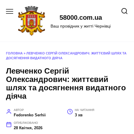
Перейти
до
58000.com.ua
вмісту
Ваш провідник у житті Чернівці
ГОЛОВНА
»
ЛЕВЧЕНКО СЕРГІЙ ОЛЕКСАНДРОВИЧ: ЖИТТЄВИЙ ШЛЯХ ТА
ДОСЯГНЕННЯ ВИДАТНОГО ДІЯЧА
Левченко Сергій
Олександрович: життєвий
шлях та досягнення видатного
діяча
АВТОР
НА ЧИТАННЯ
Fedorenko Serhii
3 хв
ОПУБЛІКОВАНО
28 Квітня, 2026