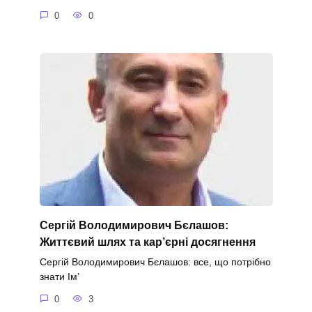
0
0
Сергій Володимирович Бєлашов:
Життєвий шлях та кар’єрні досягнення
Сергій Володимирович Бєлашов: все, що потрібно
знати Ім’
0
3