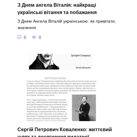
З Днем ангела Віталія: найкращі
українські вітання та побажання
З Днем Ангела Віталій українською: як привітати,
значення
0
0
Сергій Петрович Коваленко: життєвий
шлях та досягнення видатної