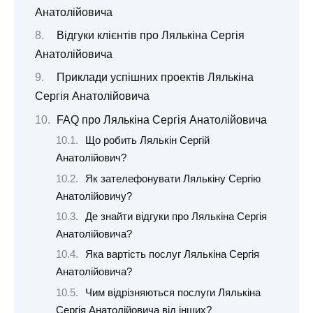
Анатолійовича
Відгуки клієнтів про Лялькіна Сергія
Анатолійовича
Приклади успішних проектів Лялькіна
Сергія Анатолійовича
FAQ про Лялькіна Сергія Анатолійовича
Що робить Лялькін Сергій
Анатолійович?
Як зателефонувати Лялькіну Сергію
Анатолійовичу?
Де знайти відгуки про Лялькіна Сергія
Анатолійовича?
Яка вартість послуг Лялькіна Сергія
Анатолійовича?
Чим відрізняються послуги Лялькіна
Сергія Анатолійовича від інших?