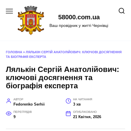
Перейти
до
58000.com.ua
вмісту
Ваш провідник у житті Чернівці
ГОЛОВНА
»
ЛЯЛЬКІН СЕРГІЙ АНАТОЛІЙОВИЧ: КЛЮЧОВІ ДОСЯГНЕННЯ
ТА БІОГРАФІЯ ЕКСПЕРТА
Лялькін Сергій Анатолійович:
ключові досягнення та
біографія експерта
АВТОР
НА ЧИТАННЯ
Fedorenko Serhii
3 хв
ПЕРЕГЛЯДІВ
ОПУБЛІКОВАНО
9
21 Квітня, 2026