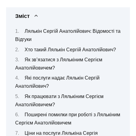
Зміст
Лялькін Сергій Анатолійович: Відомості та
Відгуки
Хто такий Лялькін Сергій Анатолійович?
Як зв’язатися з Лялькіним Сергієм
Анатолійовичем?
Які послуги надає Лялькін Сергій
Анатолійович?
Як працювати з Лялькіним Сергієм
Анатолійовичем?
Поширені помилки при роботі з Лялькіним
Сергієм Анатолійовичем
Ціни на послуги Лялькіна Сергія