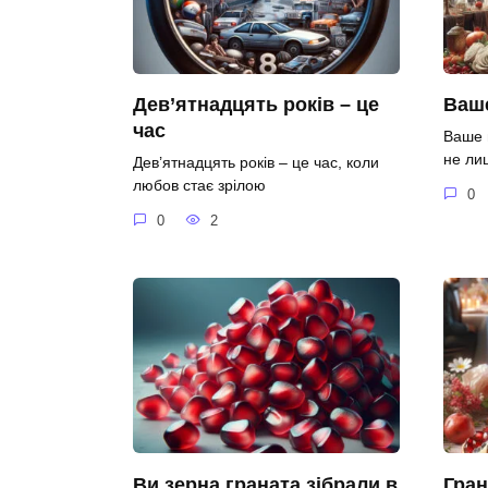
Дев’ятнадцять років – це
Ваше
час
Ваше 
не ли
Дев’ятнадцять років – це час, коли
любов стає зрілою
0
0
2
Ви зерна граната зібрали в
Гран