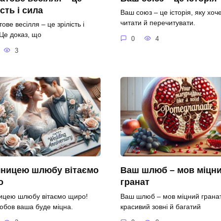
ість і сила
Ваш союз – це історія, яку хоч
читати й перечитувати.
ове весілля – це зрілість і
 Це доказ, що
0
4
3
чницею шлюбу вітаємо
Ваш шлюб – мов міцн
о
гранат
ницею шлюбу вітаємо щиро!
Ваш шлюб – мов міцний гранат
юбов ваша буде міцна.
красивий зовні й багатий