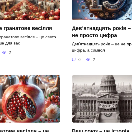
 гранатове весілля
Дев’ятнадцять років –
не просто цифра
гранатове весілля – це свято
ше для вас
Дев’ятнадцять років – це не пр
цифра, а символ
2
0
2
атове весілля – це
Ваш союз – це історія