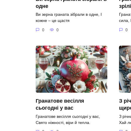
одне
зріл
Ви зерна граната зібрали в одне, І
Гранат
кожне – це щастя
сила,
0
0
0
Гранатове весілля
З рі
сьогодні у вас
щир
Гранатове весілля сьогодні у вас,
З річ
Свято ніжності, віри й тепла.
Хай л