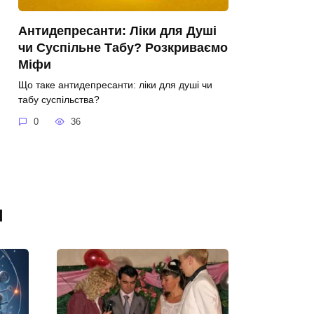
Антидепресанти: Ліки для Душі
чи Суспільне Табу? Розкриваємо
Міфи
Що таке антидепресанти: ліки для душі чи
табу суспільства?
0
36
я