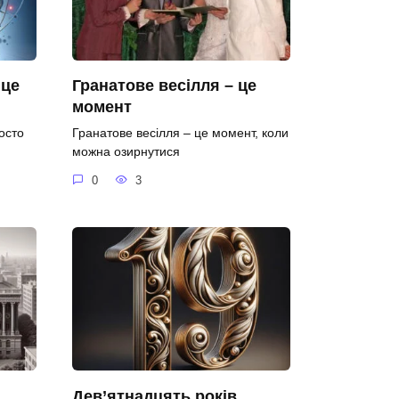
 це
Гранатове весілля – це
момент
осто
Гранатове весілля – це момент, коли
можна озирнутися
0
3
Дев’ятнадцять років