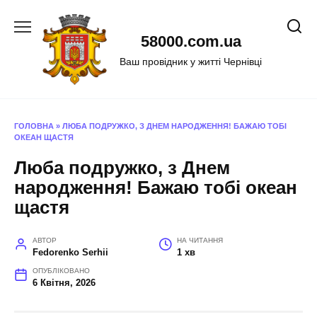
Перейти
до
58000.com.ua
вмісту
Ваш провідник у житті Чернівці
ГОЛОВНА
»
ЛЮБА ПОДРУЖКО, З ДНЕМ НАРОДЖЕННЯ! БАЖАЮ ТОБІ
ОКЕАН ЩАСТЯ
Люба подружко, з Днем
народження! Бажаю тобі океан
щастя
АВТОР
НА ЧИТАННЯ
Fedorenko Serhii
1 хв
ОПУБЛІКОВАНО
6 Квітня, 2026