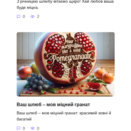
З річницею шлюбу вітаємо щиро! Хай любов ваша
буде міцна.
0
2
Ваш шлюб – мов міцний гранат
Ваш шлюб – мов міцний гранат: красивий зовні й
багатий
0
0