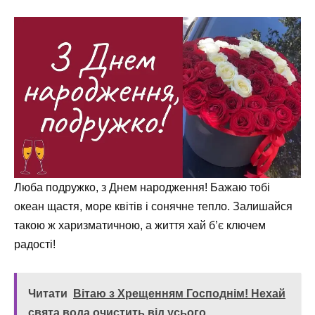
Люба подружко, з Днем народження! Бажаю тобі
океан щастя, море квітів і сонячне тепло. Залишайся
такою ж харизматичною, а життя хай б’є ключем
радості!
Читати
Вітаю з Хрещенням Господнім! Нехай
свята вода очистить від усього