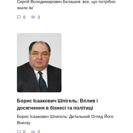
Сергій Володимирович Бєлашов: все, що потрібно
знати Ім’
0
3
Борис Ісаакович Шпігель: Вплив і
досягнення в бізнесі та політиці
Борис Ісаакович Шпигель: Детальний Огляд Його
Внеску
0
0