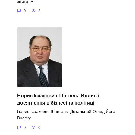
знати Ім’
0
3
Борис Ісаакович Шпігель: Вплив і
досягнення в бізнесі та політиці
Борис Ісаакович Шпигель: Детальний Огляд Його
Внеску
0
0