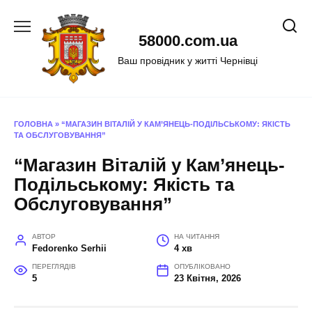
Перейти
до
58000.com.ua
вмісту
Ваш провідник у житті Чернівці
ГОЛОВНА
»
“МАГАЗИН ВІТАЛІЙ У КАМ’ЯНЕЦЬ-ПОДІЛЬСЬКОМУ: ЯКІСТЬ
ТА ОБСЛУГОВУВАННЯ”
“Магазин Віталій у Кам’янець-
Подільському: Якість та
Обслуговування”
АВТОР
НА ЧИТАННЯ
Fedorenko Serhii
4 хв
ПЕРЕГЛЯДІВ
ОПУБЛІКОВАНО
5
23 Квітня, 2026