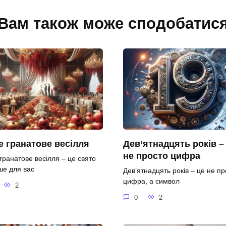
Вам також може сподобатис
 гранатове весілля
Дев’ятнадцять років –
не просто цифра
гранатове весілля – це свято
ше для вас
Дев’ятнадцять років – це не пр
цифра, а символ
2
0
2