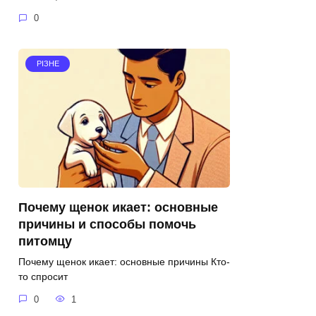
0
РІЗНЕ
Почему щенок икает: основные
причины и способы помочь
питомцу
Почему щенок икает: основные причины Кто-
то спросит
0
1