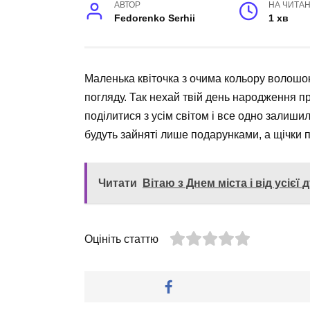
АВТОР
НА ЧИТА
Fedorenko Serhii
1 хв
Маленька квіточка з очима кольору волошок,
погляду. Так нехай твій день народження пр
поділитися з усім світом і все одно залиши
будуть зайняті лише подарунками, а щічки п
Читати
Вітаю з Днем міста і від усієї
Оцініть статтю