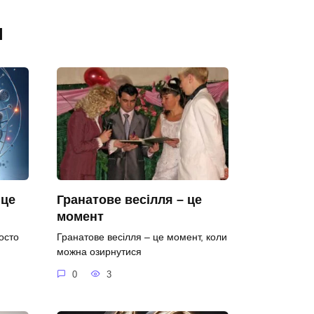
я
 це
Гранатове весілля – це
момент
осто
Гранатове весілля – це момент, коли
можна озирнутися
0
3