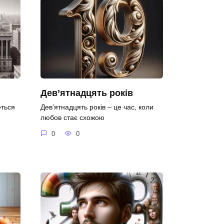
Дев’ятнадцять років
еться
Дев’ятнадцять років – це час, коли
любов стає схожою
0
0