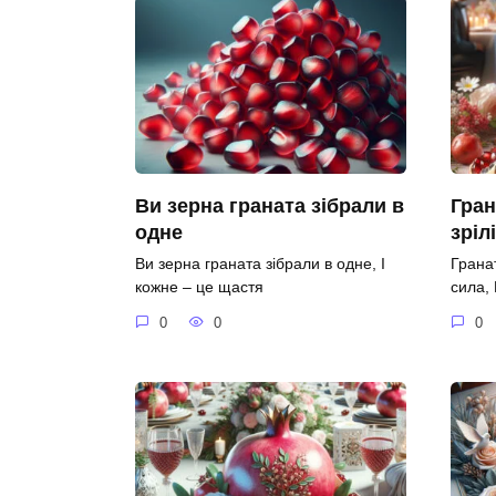
Ви зерна граната зібрали в
Гран
одне
зріл
Ви зерна граната зібрали в одне, І
Гранат
кожне – це щастя
сила,
0
0
0