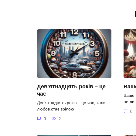
Дев’ятнадцять років – це
Ваше
час
Ваше 
не ли
Дев’ятнадцять років – це час, коли
любов стає зрілою
0
0
2