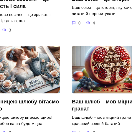
ість і сила
Ваш союз – це історія, яку хоч
читати й перечитувати.
ове весілля – це зрілість і
 Це доказ, що
0
4
3
чницею шлюбу вітаємо
Ваш шлюб – мов міцн
о
гранат
ницею шлюбу вітаємо щиро!
Ваш шлюб – мов міцний гранат
юбов ваша буде міцна.
красивий зовні й багатий