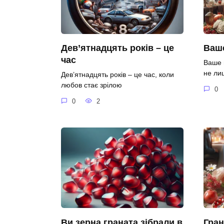
Дев’ятнадцять років – це
Ваше
час
Ваше 
не ли
Дев’ятнадцять років – це час, коли
любов стає зрілою
0
0
2
Ви зерна граната зібрали в
Гран