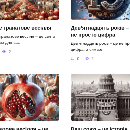
 гранатове весілля
Дев’ятнадцять років –
не просто цифра
гранатове весілля – це свято
ше для вас
Дев’ятнадцять років – це не пр
цифра, а символ
2
0
2
атове весілля – це
Ваш союз – це історія