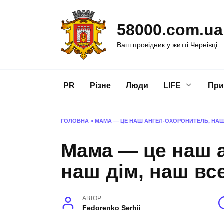
Перейти
до
58000.com.ua
вмісту
Ваш провідник у житті Чернівці
PR
Різне
Люди
LIFE
При
ГОЛОВНА
»
МАМА — ЦЕ НАШ АНГЕЛ-ОХОРОНИТЕЛЬ, НАШ 
Мама — це наш 
наш дім, наш вс
АВТОР
Fedorenko Serhii