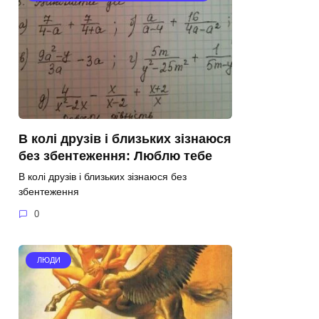
В колі друзів і близьких зізнаюся
без збентеження: Люблю тебе
В колі друзів і близьких зізнаюся без
збентеження
0
ЛЮДИ