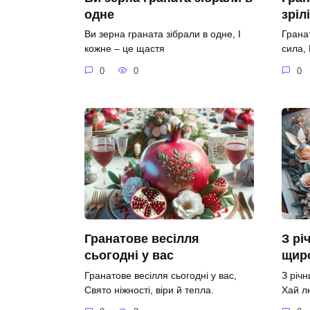
одне
зріл
Ви зерна граната зібрали в одне, І
Гранат
кожне – це щастя
сила,
0
0
0
Гранатове весілля
З рі
сьогодні у вас
щир
Гранатове весілля сьогодні у вас,
З річ
Свято ніжності, віри й тепла.
Хай л