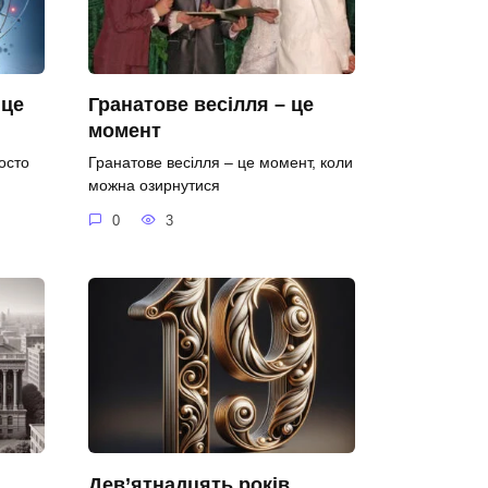
 це
Гранатове весілля – це
момент
осто
Гранатове весілля – це момент, коли
можна озирнутися
0
3
Дев’ятнадцять років