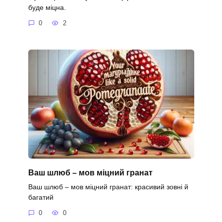
буде міцна.
0
2
Ваш шлюб – мов міцний гранат
Ваш шлюб – мов міцний гранат: красивий зовні й
багатий
0
0