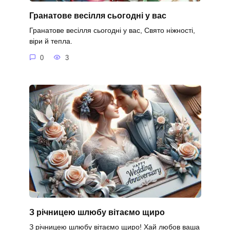
Гранатове весілля сьогодні у вас
Гранатове весілля сьогодні у вас, Свято ніжності,
віри й тепла.
0
3
З річницею шлюбу вітаємо щиро
З річницею шлюбу вітаємо щиро! Хай любов ваша