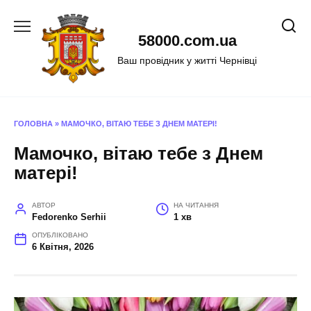
Перейти
до
58000.com.ua
вмісту
Ваш провідник у житті Чернівці
ГОЛОВНА
»
МАМОЧКО, ВІТАЮ ТЕБЕ З ДНЕМ МАТЕРІ!
Мамочко, вітаю тебе з Днем
матері!
АВТОР
НА ЧИТАННЯ
Fedorenko Serhii
1 хв
ОПУБЛІКОВАНО
6 Квітня, 2026