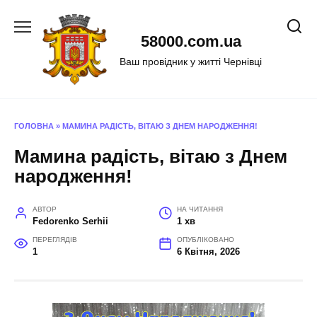
Перейти
до
58000.com.ua
вмісту
Ваш провідник у житті Чернівці
ГОЛОВНА
»
МАМИНА РАДІСТЬ, ВІТАЮ З ДНЕМ НАРОДЖЕННЯ!
Мамина радість, вітаю з Днем
народження!
АВТОР
НА ЧИТАННЯ
Fedorenko Serhii
1 хв
ПЕРЕГЛЯДІВ
ОПУБЛІКОВАНО
1
6 Квітня, 2026