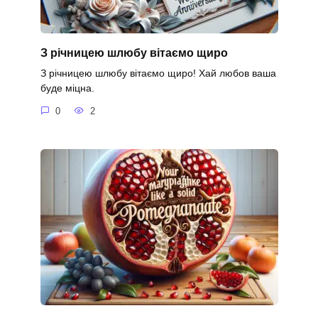
З річницею шлюбу вітаємо щиро
З річницею шлюбу вітаємо щиро! Хай любов ваша
буде міцна.
0
2