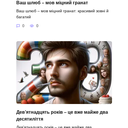
Ваш шлюб – мов міцний гранат
Ваш шлюб – мов міцний гранат: красивий зовні й
багатий
0
0
Дев’ятнадцять років – це вже майже два
десятиліття
Дев’ятнадцять років – це вже майже два