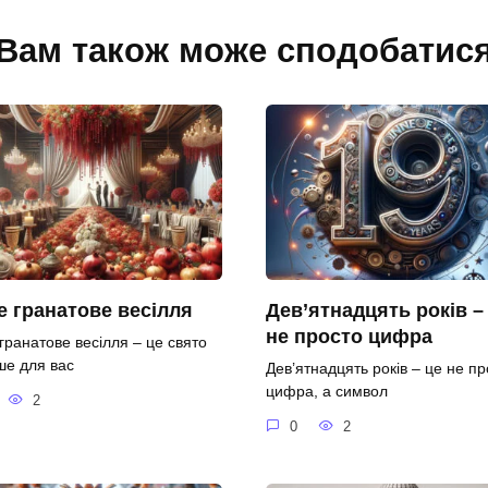
Вам також може сподобатис
 гранатове весілля
Дев’ятнадцять років –
не просто цифра
гранатове весілля – це свято
ше для вас
Дев’ятнадцять років – це не пр
цифра, а символ
2
0
2