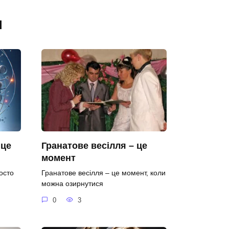
я
 це
Гранатове весілля – це
момент
осто
Гранатове весілля – це момент, коли
можна озирнутися
0
3