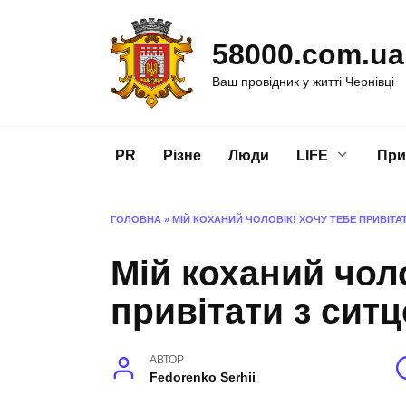
Перейти
до
58000.com.ua
вмісту
Ваш провідник у житті Чернівці
PR
Різне
Люди
LIFE
При
ГОЛОВНА
»
МІЙ КОХАНИЙ ЧОЛОВІК! ХОЧУ ТЕБЕ ПРИВІТА
Мій коханий чоло
привітати з сит
АВТОР
Fedorenko Serhii