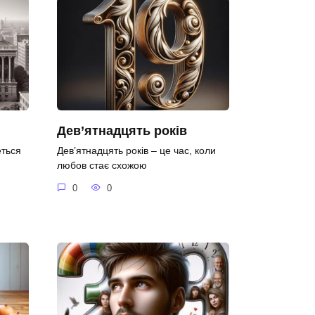
Дев’ятнадцять років
еться
Дев’ятнадцять років – це час, коли
любов стає схожою
0
0