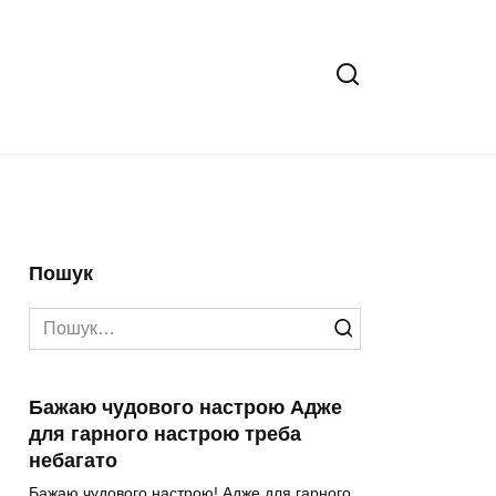
Пошук
Search
for:
Бажаю чудового настрою Адже
для гарного настрою треба
небагато
Бажаю чудового настрою! Адже для гарного