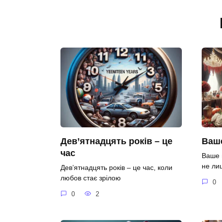
Дев’ятнадцять років – це
Ваше
час
Ваше 
не ли
Дев’ятнадцять років – це час, коли
любов стає зрілою
0
0
2