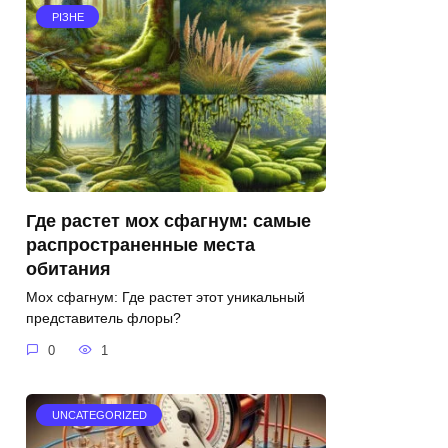
РІЗНЕ
Где растет мох сфагнум: самые
распространенные места
обитания
Мох сфагнум: Где растет этот уникальный
представитель флоры?
0
1
UNCATEGORIZED