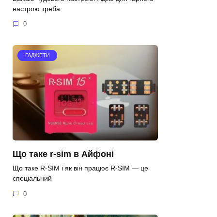
настрою треба
0
ГАДЖЕТИ
Що таке r-sim в Айфоні
Що таке R-SIM і як він працює R-SIM — це
спеціальний
0