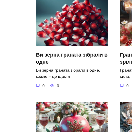
Ви зерна граната зібрали в
Гран
одне
зріл
Ви зерна граната зібрали в одне, І
Гранат
кожне – це щастя
сила,
0
0
0