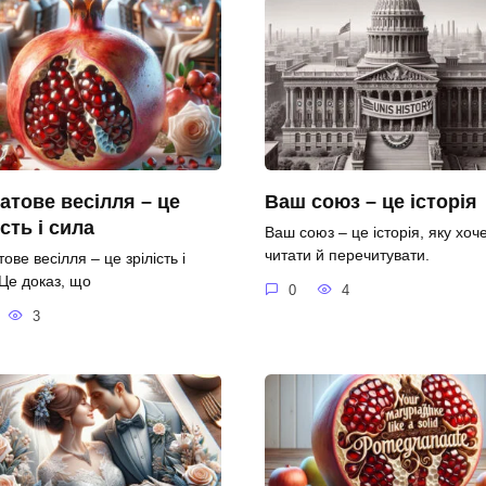
атове весілля – це
Ваш союз – це історія
ість і сила
Ваш союз – це історія, яку хоч
читати й перечитувати.
ове весілля – це зрілість і
 Це доказ, що
0
4
3