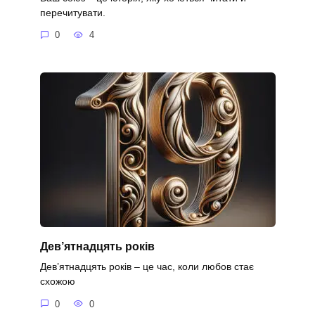
перечитувати.
0
4
Дев’ятнадцять років
Дев’ятнадцять років – це час, коли любов стає
схожою
0
0