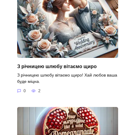
З річницею шлюбу вітаємо щиро
З річницею шлюбу вітаємо щиро! Хай любов ваша
буде міцна.
0
2