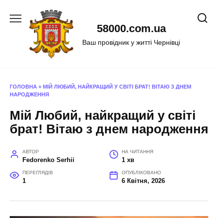
Перейти
до
58000.com.ua
вмісту
Ваш провідник у житті Чернівці
ГОЛОВНА
»
МІЙ ЛЮБИЙ, НАЙКРАЩИЙ У СВІТІ БРАТ! ВІТАЮ З ДНЕМ
НАРОДЖЕННЯ
Мій Любий, найкращий у світі
брат! Вітаю з днем народження
АВТОР
НА ЧИТАННЯ
Fedorenko Serhii
1 хв
ПЕРЕГЛЯДІВ
ОПУБЛІКОВАНО
1
6 Квітня, 2026