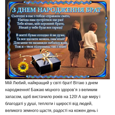
Мій Любий, найкращий у світі брат! Вітаю з днем
народження! Бажаю міцного здоров’я з великим
запасом, щоб вистачило років на 120! А ще миру і
благодаті у душі, теплоти і щирості від людей,
великого земного щастя, радості на кожен день і