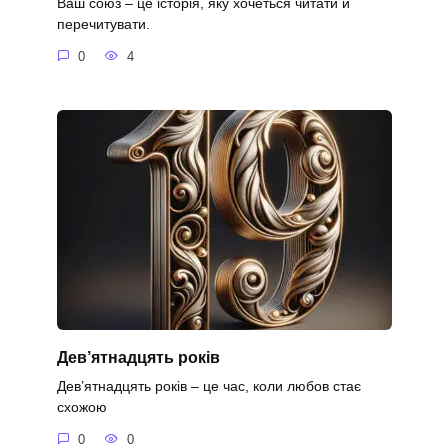
Ваш союз – це історія, яку хочеться читати й
перечитувати.
0
4
Дев’ятнадцять років
Дев’ятнадцять років – це час, коли любов стає
схожою
0
0