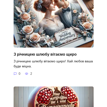
З річницею шлюбу вітаємо щиро
З річницею шлюбу вітаємо щиро! Хай любов ваша
буде міцна.
0
2