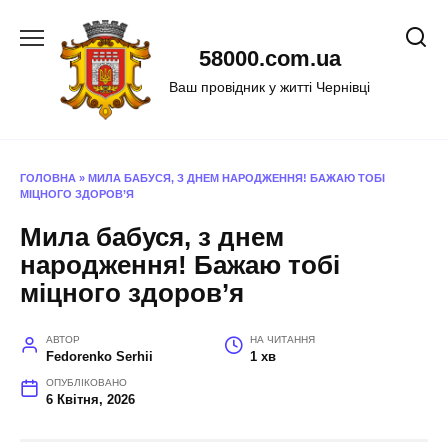
Перейти
до
58000.com.ua
вмісту
Ваш провідник у житті Чернівці
ГОЛОВНА
»
МИЛА БАБУСЯ, З ДНЕМ НАРОДЖЕННЯ! БАЖАЮ ТОБІ
МІЦНОГО ЗДОРОВ’Я
Мила бабуся, з днем
народження! Бажаю тобі
міцного здоров’я
АВТОР
НА ЧИТАННЯ
Fedorenko Serhii
1 хв
ОПУБЛІКОВАНО
6 Квітня, 2026