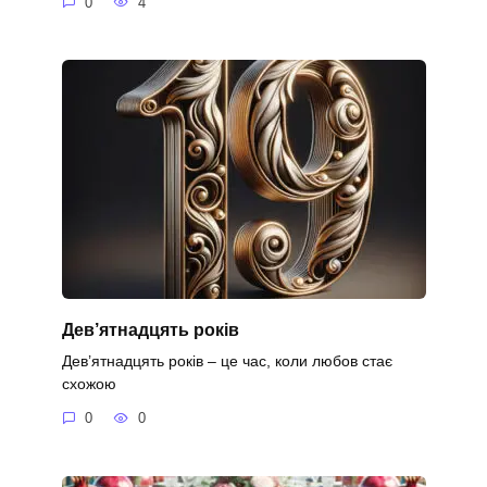
0
4
Дев’ятнадцять років
Дев’ятнадцять років – це час, коли любов стає
схожою
0
0