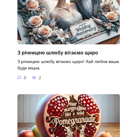
З річницею шлюбу вітаємо щиро
З річницею шлюбу вітаємо щиро! Хай любов ваша
буде міцна.
0
2