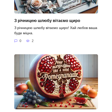
З річницею шлюбу вітаємо щиро
З річницею шлюбу вітаємо щиро! Хай любов ваша
буде міцна.
0
2