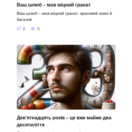
Ваш шлюб – мов міцний гранат
Ваш шлюб – мов міцний гранат: красивий зовні й
багатий
0
0
Дев’ятнадцять років – це вже майже два
десятиліття