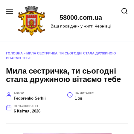
Перейти
до
58000.com.ua
вмісту
Ваш провідник у житті Чернівці
ГОЛОВНА
»
МИЛА СЕСТРИЧКА, ТИ СЬОГОДНІ СТАЛА ДРУЖИНОЮ
ВІТАЄМО ТЕБЕ
Мила сестричка, ти сьогодні
стала дружиною вітаємо тебе
АВТОР
НА ЧИТАННЯ
Fedorenko Serhii
1 хв
ОПУБЛІКОВАНО
6 Квітня, 2026