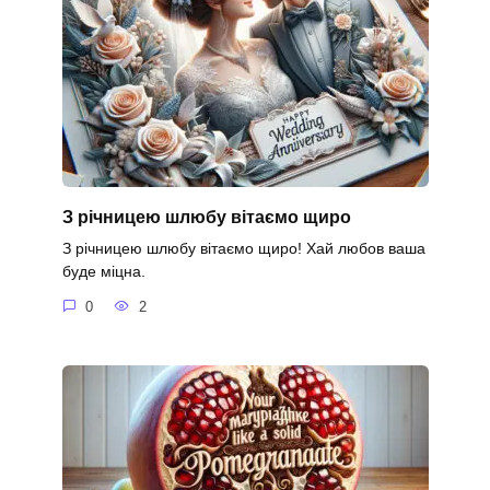
З річницею шлюбу вітаємо щиро
З річницею шлюбу вітаємо щиро! Хай любов ваша
буде міцна.
0
2