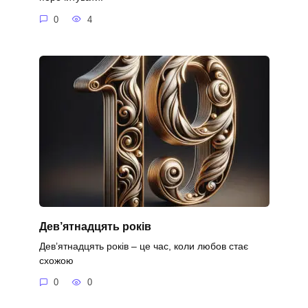
0
4
Дев’ятнадцять років
Дев’ятнадцять років – це час, коли любов стає
схожою
0
0