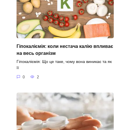
Гіпокаліємія: коли нестача калію впливає
на весь організм
Гіпокаліємія: Що це таке, чому вона виникає та як
її
0
2