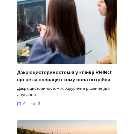
Дакріоцисториностомія у клініці RHINO:
що це за операція і кому вона потрібна
Дакріоцисториностомія: Хірургічне рішення для
лікування
0
3