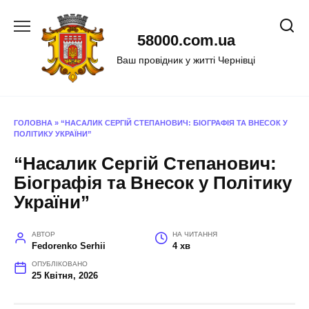
Перейти
до
58000.com.ua
вмісту
Ваш провідник у житті Чернівці
ГОЛОВНА
»
“НАСАЛИК СЕРГІЙ СТЕПАНОВИЧ: БІОГРАФІЯ ТА ВНЕСОК У
ПОЛІТИКУ УКРАЇНИ”
“Насалик Сергій Степанович:
Біографія та Внесок у Політику
України”
АВТОР
НА ЧИТАННЯ
Fedorenko Serhii
4 хв
ОПУБЛІКОВАНО
25 Квітня, 2026