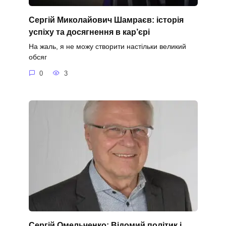
Сергій Миколайович Шамраєв: історія
успіху та досягнення в кар’єрі
На жаль, я не можу створити настільки великий
обсяг
0
3
Сергій Омельченко: Відомий політик і