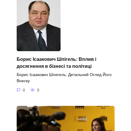
Борис Ісаакович Шпігель: Вплив і
досягнення в бізнесі та політиці
Борис Ісаакович Шпигель: Детальний Огляд Його
Внеску
0
0