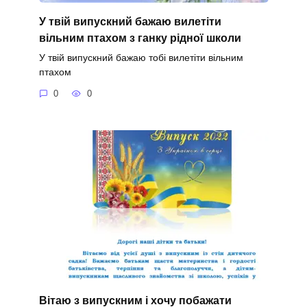
У твій випускний бажаю вилетіти
вільним птахом з ганку рідної школи
У твій випускний бажаю тобі вилетіти вільним
птахом
0
0
Вітаю з випускним і хочу побажати