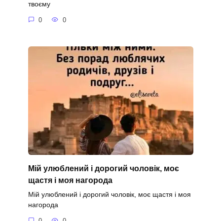
твоєму
0
0
Мій улюблений і дорогий чоловік, моє
щастя і моя нагорода
Мій улюблений і дорогий чоловік, моє щастя і моя
нагорода
0
0