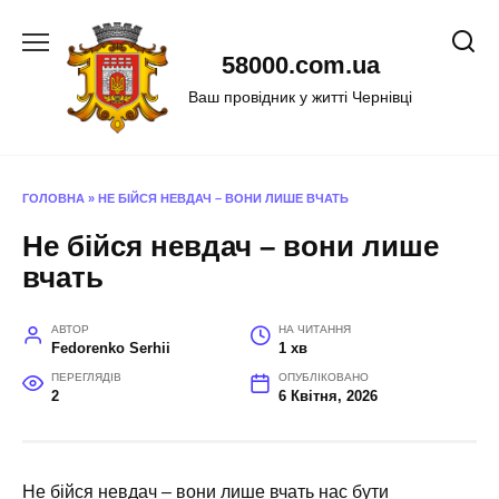
Перейти
до
58000.com.ua
вмісту
Ваш провідник у житті Чернівці
ГОЛОВНА
»
НЕ БІЙСЯ НЕВДАЧ – ВОНИ ЛИШЕ ВЧАТЬ
Не бійся невдач – вони лише
вчать
АВТОР
НА ЧИТАННЯ
Fedorenko Serhii
1 хв
ПЕРЕГЛЯДІВ
ОПУБЛІКОВАНО
2
6 Квітня, 2026
Не бійся невдач – вони лише вчать нас бути