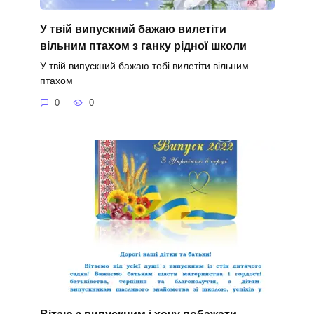
У твій випускний бажаю вилетіти
вільним птахом з ганку рідної школи
У твій випускний бажаю тобі вилетіти вільним
птахом
0
0
Вітаю з випускним і хочу побажати