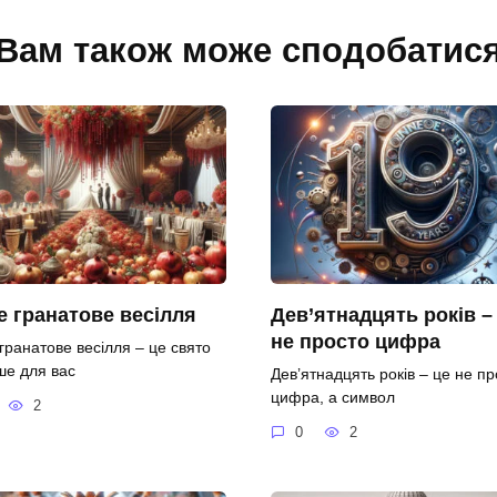
Вам також може сподобатис
 гранатове весілля
Дев’ятнадцять років –
не просто цифра
гранатове весілля – це свято
ше для вас
Дев’ятнадцять років – це не пр
цифра, а символ
2
0
2