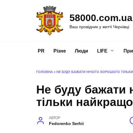
Перейти
до
58000.com.ua
вмісту
Ваш провідник у житті Чернівці
PR
Різне
Люди
LIFE
При
ГОЛОВНА
»
НЕ БУДУ БАЖАТИ НІЧОГО ХОРОШОГО ТІЛЬК
Не буду бажати 
тільки найкращо
АВТОР
Fedorenko Serhii