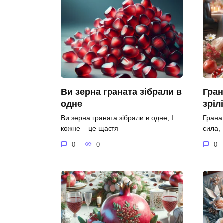
Ви зерна граната зібрали в
Гран
одне
зріл
Ви зерна граната зібрали в одне, І
Гранат
кожне – це щастя
сила,
0
0
0