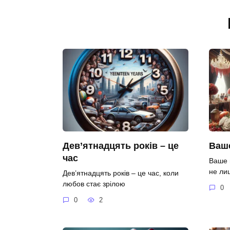
Дев’ятнадцять років – це
Ваше
час
Ваше 
не ли
Дев’ятнадцять років – це час, коли
любов стає зрілою
0
0
2