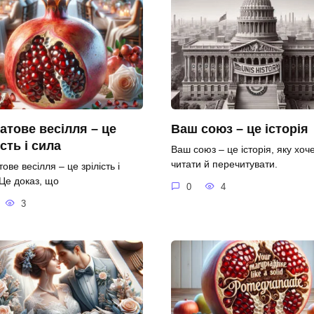
атове весілля – це
Ваш союз – це історія
ість і сила
Ваш союз – це історія, яку хоч
читати й перечитувати.
ове весілля – це зрілість і
 Це доказ, що
0
4
3