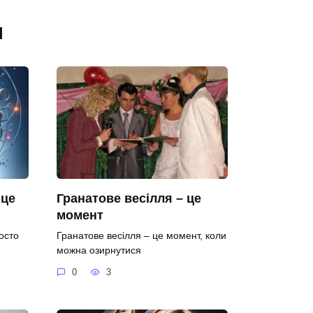
я
 це
Гранатове весілля – це
момент
осто
Гранатове весілля – це момент, коли
можна озирнутися
0
3