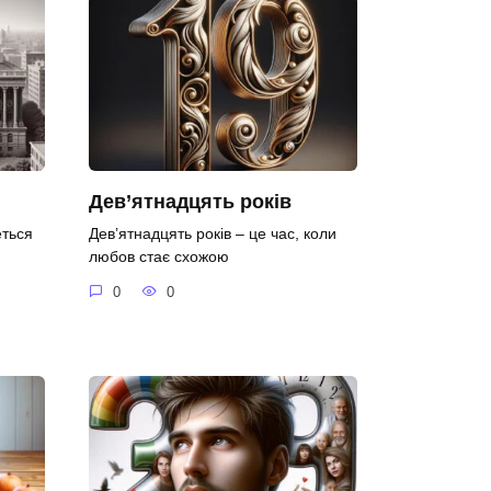
Дев’ятнадцять років
еться
Дев’ятнадцять років – це час, коли
любов стає схожою
0
0