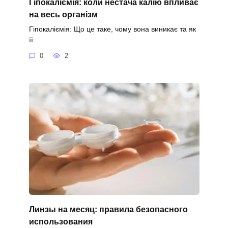
Гіпокаліємія: коли нестача калію впливає
на весь організм
Гіпокаліємія: Що це таке, чому вона виникає та як
її
0
2
Линзы на месяц: правила безопасного
использования