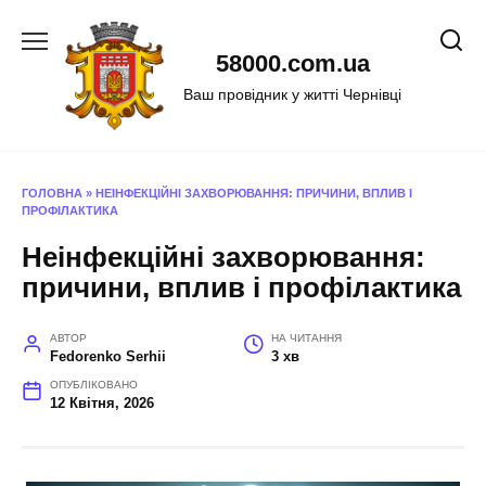
Перейти
до
58000.com.ua
вмісту
Ваш провідник у житті Чернівці
ГОЛОВНА
»
НЕІНФЕКЦІЙНІ ЗАХВОРЮВАННЯ: ПРИЧИНИ, ВПЛИВ І
ПРОФІЛАКТИКА
Неінфекційні захворювання:
причини, вплив і профілактика
АВТОР
НА ЧИТАННЯ
Fedorenko Serhii
3 хв
ОПУБЛІКОВАНО
12 Квітня, 2026