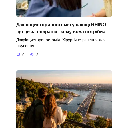
Дакріоцисториностомія у клініці RHINO:
що це за операція і кому вона потрібна
Дакріоцисториностомія: Хірургічне рішення для
лікування
0
3