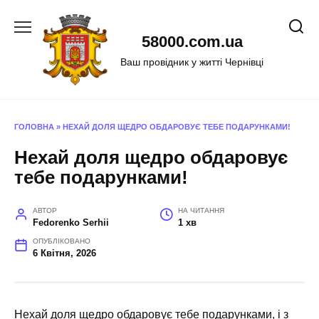
Перейти
до
58000.com.ua
вмісту
Ваш провідник у житті Чернівці
ГОЛОВНА
»
НЕХАЙ ДОЛЯ ЩЕДРО ОБДАРОВУЄ ТЕБЕ ПОДАРУНКАМИ!
Нехай доля щедро обдаровує
тебе подарунками!
АВТОР
НА ЧИТАННЯ
Fedorenko Serhii
1 хв
ОПУБЛІКОВАНО
6 Квітня, 2026
Нехай доля щедро обдаровує тебе подарунками, і з