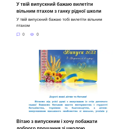
У твій випускний бажаю вилетіти
вільним птахом з ганку рідної школи
У твій випускний бажаю тобі вилетіти вільним
птахом
0
0
Вітаю з випускним і хочу побажати
доброго прощання зі школою