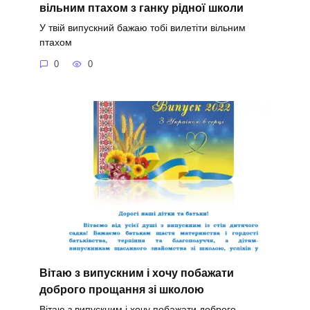
вільним птахом з ганку рідної школи
У твій випускний бажаю тобі вилетіти вільним
птахом
0
0
Вітаю з випускним і хочу побажати
доброго прощання зі школою
Вітаю з випускним і хочу побажати доброго