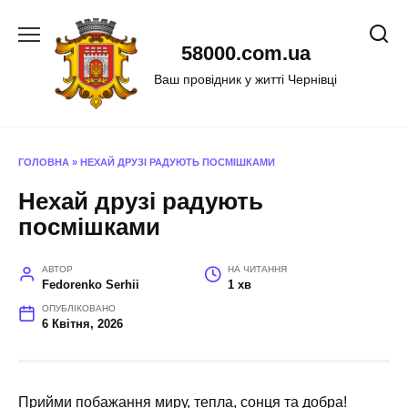
Перейти
до
58000.com.ua
вмісту
Ваш провідник у житті Чернівці
ГОЛОВНА
»
НЕХАЙ ДРУЗІ РАДУЮТЬ ПОСМІШКАМИ
Нехай друзі радують
посмішками
АВТОР
НА ЧИТАННЯ
Fedorenko Serhii
1 хв
ОПУБЛІКОВАНО
6 Квітня, 2026
Прийми побажання миру, тепла, сонця та добра!