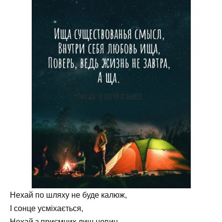
Нехай по шляху не буде калюж,
І сонце усміхається,
Нехай з приємних лиш новин