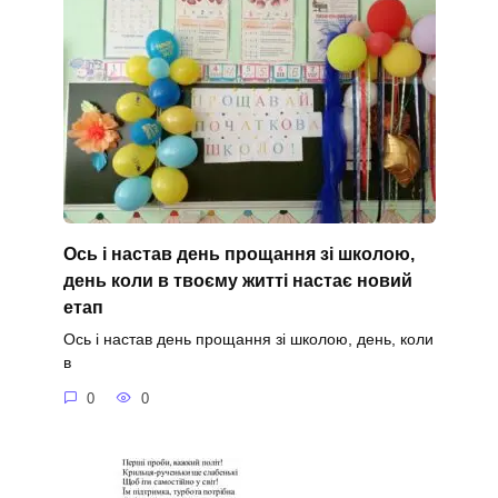
Ось і настав день прощання зі школою,
день коли в твоєму житті настає новий
етап
Ось і настав день прощання зі школою, день, коли
в
0
0