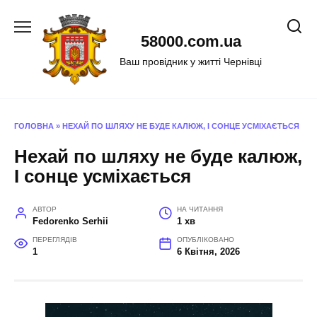
Перейти
до
58000.com.ua
вмісту
Ваш провідник у житті Чернівці
ГОЛОВНА
»
НЕХАЙ ПО ШЛЯХУ НЕ БУДЕ КАЛЮЖ, І СОНЦЕ УСМІХАЄТЬСЯ
Нехай по шляху не буде калюж,
І сонце усміхається
АВТОР
НА ЧИТАННЯ
Fedorenko Serhii
1 хв
ПЕРЕГЛЯДІВ
ОПУБЛІКОВАНО
1
6 Квітня, 2026