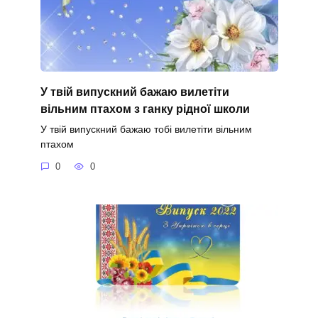
У твій випускний бажаю вилетіти
вільним птахом з ганку рідної школи
У твій випускний бажаю тобі вилетіти вільним
птахом
0
0