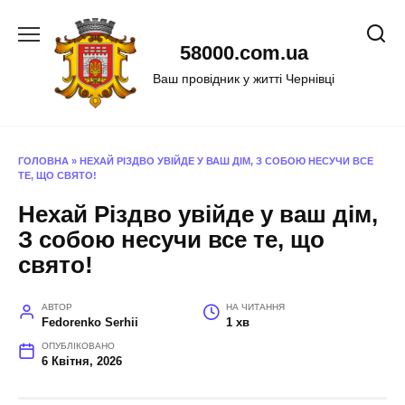
Перейти
до
58000.com.ua
вмісту
Ваш провідник у житті Чернівці
ГОЛОВНА
»
НЕХАЙ РІЗДВО УВІЙДЕ У ВАШ ДІМ, З СОБОЮ НЕСУЧИ ВСЕ
ТЕ, ЩО СВЯТО!
Нехай Різдво увійде у ваш дім,
З собою несучи все те, що
свято!
АВТОР
НА ЧИТАННЯ
Fedorenko Serhii
1 хв
ОПУБЛІКОВАНО
6 Квітня, 2026