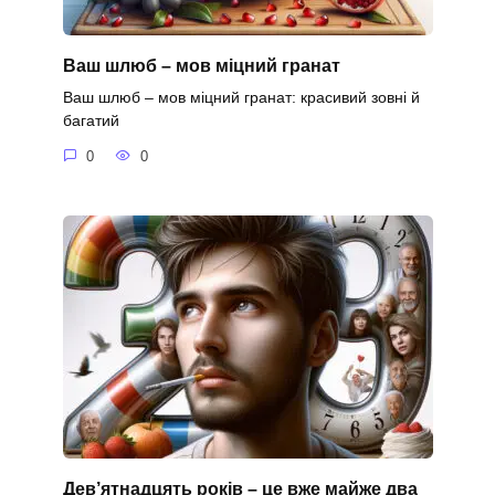
Ваш шлюб – мов міцний гранат
Ваш шлюб – мов міцний гранат: красивий зовні й
багатий
0
0
Дев’ятнадцять років – це вже майже два