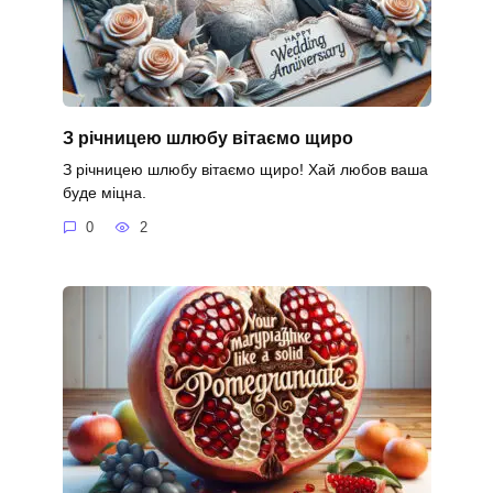
З річницею шлюбу вітаємо щиро
З річницею шлюбу вітаємо щиро! Хай любов ваша
буде міцна.
0
2