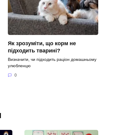
Як зрозуміти, що корм не
підходить тварині?
Визначити, чи підходить раціон домашньому
улюбленцю
0
я