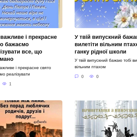
 важливе і прекрасне
У твій випускний баж
то бажаємо
вилетіти вільним птах
ізувати все, що
ганку рідної школи
умано
У твій випускний бажаю тобі ви
вільним птахом
важливе і прекрасне свято
мо реалізувати
0
0
1