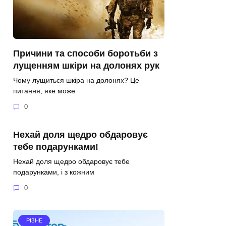
Причини та способи боротьби з
лущенням шкіри на долонях рук
Чому лущиться шкіра на долонях? Це
питання, яке може
0
Нехай доля щедро обдаровує
тебе подарунками!
Нехай доля щедро обдаровує тебе
подарунками, і з кожним
0
РІЗНЕ