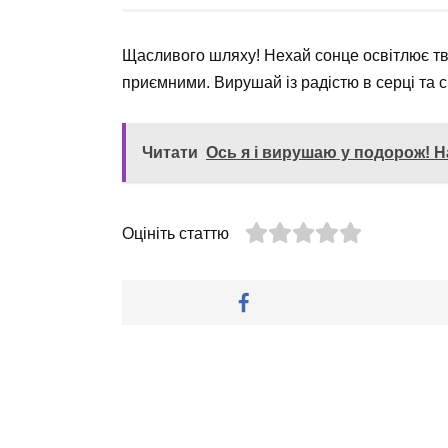
Щасливого шляху! Нехай сонце освітлює тв
приємними. Вирушай із радістю в серці та с
Читати
Ось я і вирушаю у подорож! На
Оцініть статтю