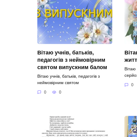
Вітаю учнів, батьків,
Віта
педагогів з неймовірним
житт
святом випускним балом
Вітаю
серйо
Вітаю учнів, батьків, педагогів з
неймовірним святом
0
0
0