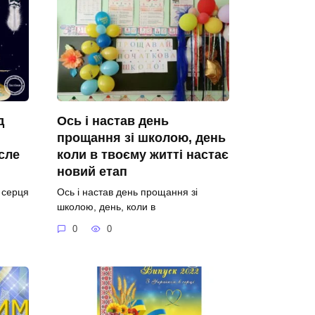
д
Ось і настав день
прощання зі школою, день
сле
коли в твоєму житті настає
новий етап
о серця
Ось і настав день прощання зі
школою, день, коли в
0
0