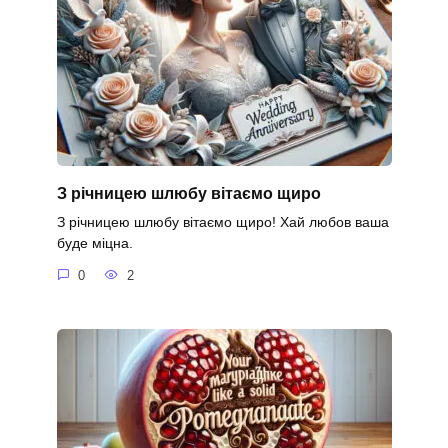
З річницею шлюбу вітаємо щиро
З річницею шлюбу вітаємо щиро! Хай любов ваша
буде міцна.
0
2