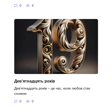
0
4
Дев’ятнадцять років
Дев’ятнадцять років – це час, коли любов стає
схожою
0
0