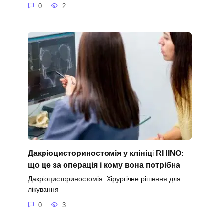
0
2
Дакріоцисториностомія у клініці RHINO:
що це за операція і кому вона потрібна
Дакріоцисториностомія: Хірургічне рішення для
лікування
0
3