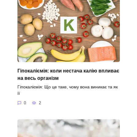
Гіпокаліємія: коли нестача калію впливає
на весь організм
Гіпокаліємія: Що це таке, чому вона виникає та як
її
0
2