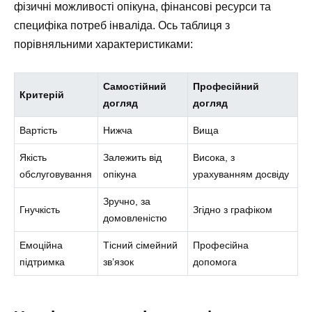
фізичні можливості опікуна, фінансові ресурси та
специфіка потреб інваліда. Ось таблиця з
порівняльними характеристиками:
Самостійний
Професійний
Критерій
догляд
догляд
Вартість
Нижча
Вища
Якість
Залежить від
Висока, з
обслуговування
опікуна
урахуванням досвіду
Зручно, за
Гнучкість
Згідно з графіком
домовленістю
Емоційна
Тісний сімейний
Професійна
підтримка
зв’язок
допомога