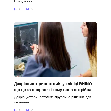
Придбання
0
2
Дакріоцисториностомія у клініці RHINO:
що це за операція і кому вона потрібна
Дакріоцисториностомія: Хірургічне рішення для
лікування
0
3