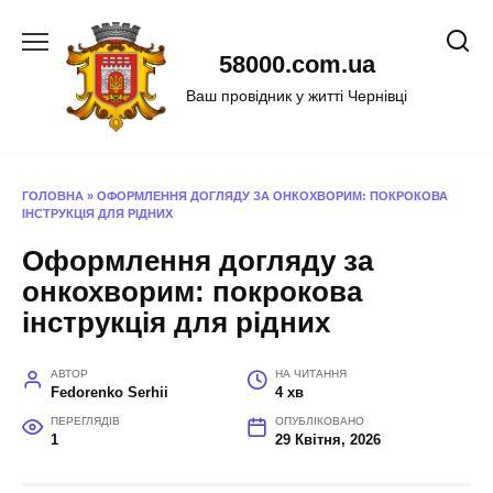
Перейти
до
58000.com.ua
вмісту
Ваш провідник у житті Чернівці
ГОЛОВНА
»
ОФОРМЛЕННЯ ДОГЛЯДУ ЗА ОНКОХВОРИМ: ПОКРОКОВА
ІНСТРУКЦІЯ ДЛЯ РІДНИХ
Оформлення догляду за
онкохворим: покрокова
інструкція для рідних
АВТОР
НА ЧИТАННЯ
Fedorenko Serhii
4 хв
ПЕРЕГЛЯДІВ
ОПУБЛІКОВАНО
1
29 Квітня, 2026