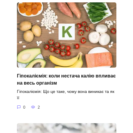
Гіпокаліємія: коли нестача калію впливає
на весь організм
Гіпокаліємія: Що це таке, чому вона виникає та як
її
0
2