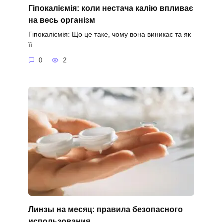
Гіпокаліємія: коли нестача калію впливає
на весь організм
Гіпокаліємія: Що це таке, чому вона виникає та як
її
0
2
Линзы на месяц: правила безопасного
использования