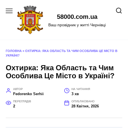
Перейти
до
58000.com.ua
вмісту
Ваш провідник у житті Чернівці
ГОЛОВНА
»
ОХТИРКА: ЯКА ОБЛАСТЬ ТА ЧИМ ОСОБЛИВА ЦЕ МІСТО В
УКРАЇНІ?
Охтирка: Яка Область та Чим
Особлива Це Місто в Україні?
АВТОР
НА ЧИТАННЯ
Fedorenko Serhii
3 хв
ПЕРЕГЛЯДІВ
ОПУБЛІКОВАНО
2
28 Квітня, 2026