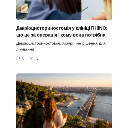
Дакріоцисториностомія у клініці RHINO:
що це за операція і кому вона потрібна
Дакріоцисториностомія: Хірургічне рішення для
лікування
0
3