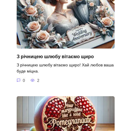
З річницею шлюбу вітаємо щиро
З річницею шлюбу вітаємо щиро! Хай любов ваша
буде міцна.
0
2