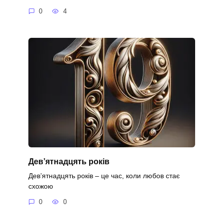
0
4
Дев’ятнадцять років
Дев’ятнадцять років – це час, коли любов стає
схожою
0
0