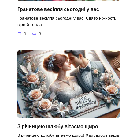
Гранатове весілля сьогодні у вас
Гранатове весілля сьогодні у вас, Свято ніжності,
віри й тепла.
0
3
З річницею шлюбу вітаємо щиро
З річницею шлюбу вітаємо щиро! Хай любов ваша