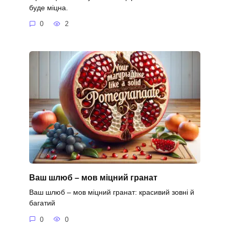
буде міцна.
0
2
Ваш шлюб – мов міцний гранат
Ваш шлюб – мов міцний гранат: красивий зовні й
багатий
0
0