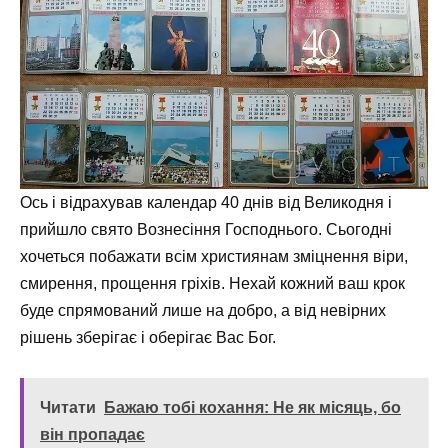
Ось і відрахував календар 40 днів від Великодня і
прийшло свято Вознесіння Господнього. Сьогодні
хочеться побажати всім християнам зміцнення віри,
смирення, прощення гріхів. Нехай кожний ваш крок
буде спрямований лише на добро, а від невірних
рішень зберігає і оберігає Вас Бог.
Читати
Бажаю тобі кохання: Не як місяць, бо
він пропадає