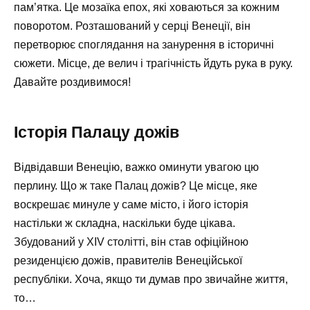
пам’ятка. Це мозаїка епох, які ховаються за кожним
поворотом. Розташований у серці Венеції, він
перетворює споглядання на занурення в історичні
сюжети. Місце, де велич і трагічність йдуть рука в руку.
Давайте роздивимося!
Історія Палацу дожів
Відвідавши Венецію, важко оминути увагою цю
перлину. Що ж таке Палац дожів? Це місце, яке
воскрешає минуле у саме місто, і його історія
настільки ж складна, наскільки буде цікава.
Збудований у XIV столітті, він став офіційною
резиденцією дожів, правителів Венеційської
республіки. Хоча, якщо ти думав про звичайне життя,
то…