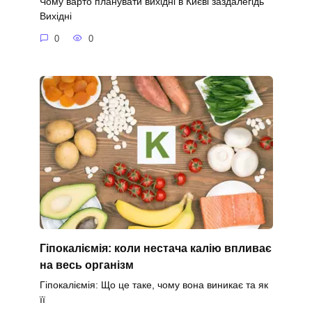
Чому варто планувати вихідні в Києві заздалегідь
Вихідні
0
0
Гіпокаліємія: коли нестача калію впливає
на весь організм
Гіпокаліємія: Що це таке, чому вона виникає та як
її