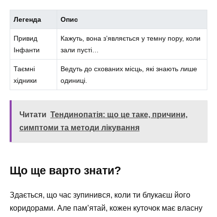
Легенда
Опис
Привид
Кажуть, вона з’являється у темну пору, коли
Інфанти
зали пусті…
Таємні
Ведуть до схованих місць, які знають лише
хідники
одиниці.
Читати
Тендинопатія: що це таке, причини,
симптоми та методи лікування
Що ще варто знати?
Здається, що час зупинився, коли ти блукаєш його
коридорами. Але пам’ятай, кожен куточок має власну