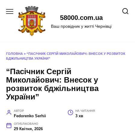
Перейти
до
58000.com.ua
вмісту
Ваш провідник у житті Чернівці
ГОЛОВНА
»
“ПАСІЧНИК СЕРГІЙ МИКОЛАЙОВИЧ: ВНЕСОК У РОЗВИТОК
БДЖІЛЬНИЦТВА УКРАЇНИ”
“Пасічник Сергій
Миколайович: Внесок у
розвиток бджільництва
України”
АВТОР
НА ЧИТАННЯ
Fedorenko Serhii
3 хв
ОПУБЛІКОВАНО
29 Квітня, 2026