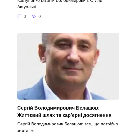
Ковтуненко Віталій Володимирович: Огляд і
Актуальні
0
0
Сергій Володимирович Бєлашов:
Життєвий шлях та кар’єрні досягнення
Сергій Володимирович Бєлашов: все, що потрібно
знати Ім’