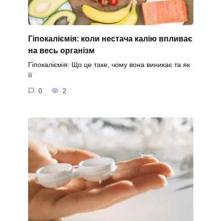
Гіпокаліємія: коли нестача калію впливає
на весь організм
Гіпокаліємія: Що це таке, чому вона виникає та як
її
0
2