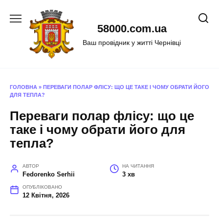
Перейти
до
58000.com.ua
вмісту
Ваш провідник у житті Чернівці
ГОЛОВНА
»
ПЕРЕВАГИ ПОЛАР ФЛІСУ: ЩО ЦЕ ТАКЕ І ЧОМУ ОБРАТИ ЙОГО
ДЛЯ ТЕПЛА?
Переваги полар флісу: що це
таке і чому обрати його для
тепла?
АВТОР
НА ЧИТАННЯ
Fedorenko Serhii
3 хв
ОПУБЛІКОВАНО
12 Квітня, 2026