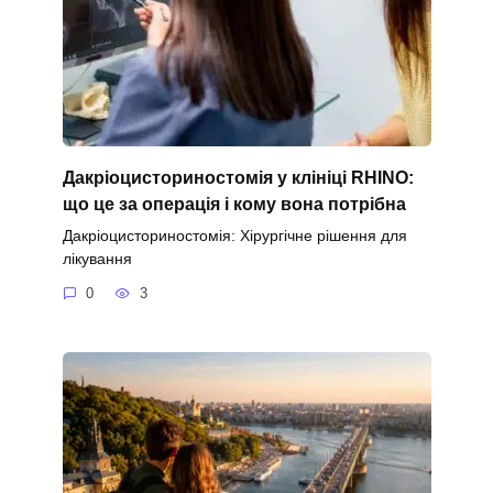
Дакріоцисториностомія у клініці RHINO:
що це за операція і кому вона потрібна
Дакріоцисториностомія: Хірургічне рішення для
лікування
0
3