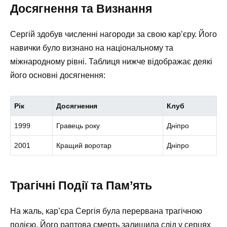
Досягнення та Визнання
Сергій здобув численні нагороди за свою кар’єру. Його
навички було визнано на національному та
міжнародному рівні. Таблиця нижче відображає деякі
його основні досягнення:
Рік
Досягнення
Клуб
1999
Гравець року
Дніпро
2001
Кращий воротар
Дніпро
Трагічні Події та Пам’ять
На жаль, кар’єра Сергія була перервана трагічною
подією. Його раптова смерть залишила слід у серцях