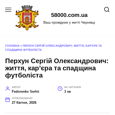
Перейти
до
58000.com.ua
вмісту
Ваш провідник у житті Чернівці
ГОЛОВНА
»
ПЕРХУН СЕРГІЙ ОЛЕКСАНДРОВИЧ: ЖИТТЯ, КАР’ЄРА ТА
СПАДЩИНА ФУТБОЛІСТА
Перхун Сергій Олександрович:
життя, кар’єра та спадщина
футболіста
АВТОР
НА ЧИТАННЯ
Fedorenko Serhii
3 хв
ОПУБЛІКОВАНО
27 Квітня, 2026