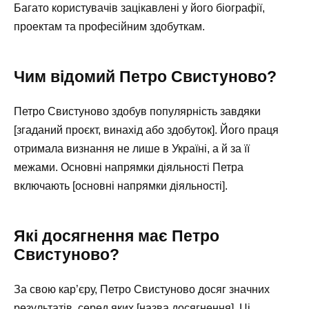
Багато користувачів зацікавлені у його біографії,
проектам та професійним здобуткам.
Чим відомий Петро Свистуново?
Петро Свистуново здобув популярність завдяки
[згаданий проєкт, винахід або здобуток]. Його праця
отримала визнання не лише в Україні, а й за її
межами. Основні напрямки діяльності Петра
включають [основні напрямки діяльності].
Які досягнення має Петро
Свистуново?
За свою кар’єру, Петро Свистуново досяг значних
результатів, серед яких [назва досягнення]. Ці