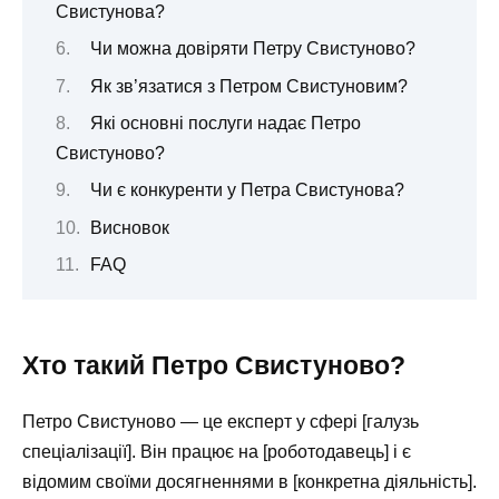
Свистунова?
Чи можна довіряти Петру Свистуново?
Як зв’язатися з Петром Свистуновим?
Які основні послуги надає Петро
Свистуново?
Чи є конкуренти у Петра Свистунова?
Висновок
FAQ
Хто такий Петро Свистуново?
Петро Свистуново — це експерт у сфері [галузь
спеціалізації]. Він працює на [роботодавець] і є
відомим своїми досягненнями в [конкретна діяльність].