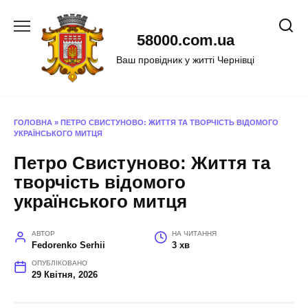
Перейти
до
58000.com.ua
вмісту
Ваш провідник у житті Чернівці
ГОЛОВНА
»
ПЕТРО СВИСТУНОВО: ЖИТТЯ ТА ТВОРЧІСТЬ ВІДОМОГО
УКРАЇНСЬКОГО МИТЦЯ
Петро Свистуново: Життя та
творчість відомого
українського митця
АВТОР
НА ЧИТАННЯ
Fedorenko Serhii
3 хв
ОПУБЛІКОВАНО
29 Квітня, 2026