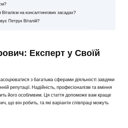
ієм?
 Віталієм на консалтингових засадах?
овує Петрук Віталій?
рович: Експерт у Своїй
е асоціюватися з багатьма сферами діяльності завдяки
ній репутації. Надійність, професіоналізм та вміння
ить його особливим. Ця стаття допоможе вам краще
вич, що він робить, та які варіанти співпраці можуть