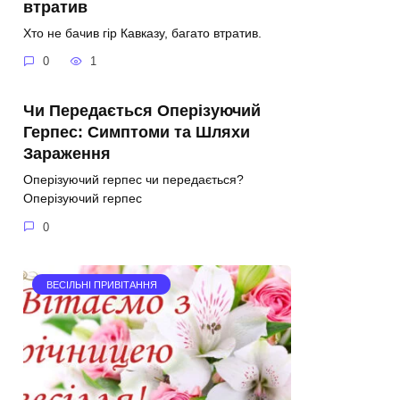
втратив
Хто не бачив гір Кавказу, багато втратив.
0
1
Чи Передається Оперізуючий
Герпес: Симптоми та Шляхи
Зараження
Оперізуючий герпес чи передається?
Оперізуючий герпес
0
ВЕСІЛЬНІ ПРИВІТАННЯ