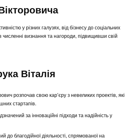
 Вікторовича
ивністю у різних галузях, від бізнесу до соціальних
був численні визнання та нагороди, підвищивши свій
ука Віталія
рович розпочав свою кар’єру з невеликих проектів, які
шних стартапів.
значений за інноваційні підходи та надійність у
й до благодійної діяльності, спрямованої на