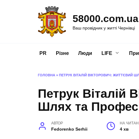
Перейти
до
58000.com.ua
вмісту
Ваш провідник у житті Чернівці
PR
Різне
Люди
LIFE
При
ГОЛОВНА
»
ПЕТРУК ВІТАЛІЙ ВІКТОРОВИЧ: ЖИТТЄВИЙ Ш
Петрук Віталій 
Шлях та Профес
АВТОР
НА ЧИТА
Fedorenko Serhii
4 хв