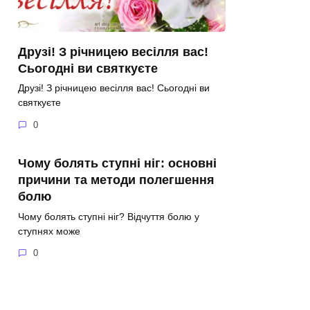
Друзі! З річницею весілля вас!
Сьогодні ви святкуєте
Друзі! З річницею весілля вас! Сьогодні ви
святкуєте
0
Чому болять ступні ніг: основні
причини та методи полегшення
болю
Чому болять ступні ніг? Відчуття болю у
ступнях може
0