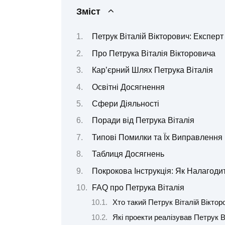
Зміст
Петрук Віталій Вікторович: Експерт
Про Петрука Віталія Вікторовича
Кар’єрний Шлях Петрука Віталія
Освітні Досягнення
Сфери Діяльності
Поради від Петрука Віталія
Типові Помилки та Їх Виправлення
Таблиця Досягнень
Покрокова Інструкція: Як Налагоди
FAQ про Петрука Віталія
Хто такий Петрук Віталій Віктор
Які проекти реалізував Петрук В