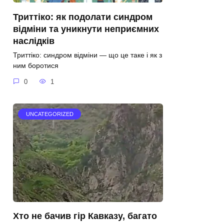
Триттіко: як подолати синдром
відміни та уникнути неприємних
наслідків
Триттіко: синдром відміни — що це таке і як з
ним боротися
0
1
UNCATEGORIZED
Хто не бачив гір Кавказу, багато