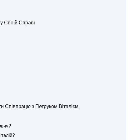
 у Своїй Справі
ти Співпрацю з Петруком Віталієм
ович?
італій?