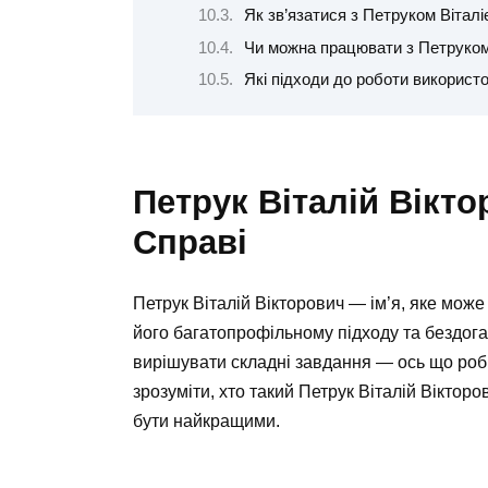
Як зв’язатися з Петруком Вітал
Чи можна працювати з Петруком
Які підходи до роботи використ
Петрук Віталій Вікто
Справі
Петрук Віталій Вікторович — ім’я, яке мож
його багатопрофільному підходу та бездоган
вирішувати складні завдання — ось що роб
зрозуміти, хто такий Петрук Віталій Вікторо
бути найкращими.