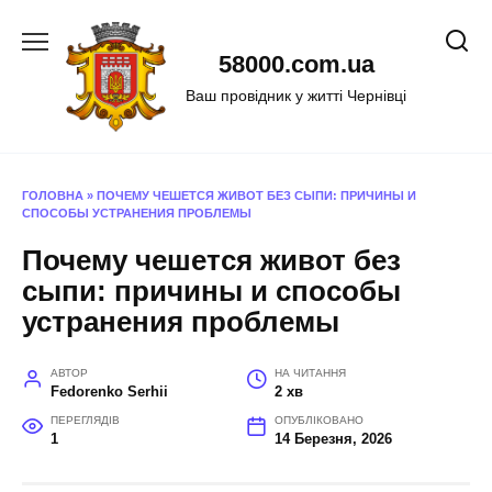
Перейти
до
58000.com.ua
вмісту
Ваш провідник у житті Чернівці
ГОЛОВНА
»
ПОЧЕМУ ЧЕШЕТСЯ ЖИВОТ БЕЗ СЫПИ: ПРИЧИНЫ И
СПОСОБЫ УСТРАНЕНИЯ ПРОБЛЕМЫ
Почему чешется живот без
сыпи: причины и способы
устранения проблемы
АВТОР
НА ЧИТАННЯ
Fedorenko Serhii
2 хв
ПЕРЕГЛЯДІВ
ОПУБЛІКОВАНО
1
14 Березня, 2026