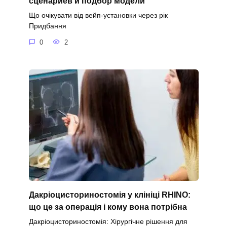
сценариев и подбор модели
Що очікувати від вейп-установки через рік
Придбання
0
2
Дакріоцисториностомія у клініці RHINO:
що це за операція і кому вона потрібна
Дакріоцисториностомія: Хірургічне рішення для