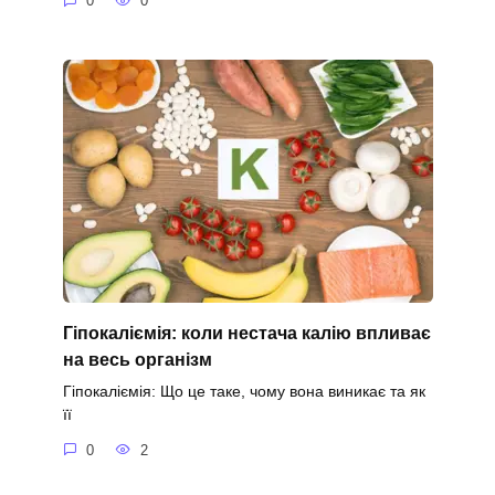
0
0
Гіпокаліємія: коли нестача калію впливає
на весь організм
Гіпокаліємія: Що це таке, чому вона виникає та як
її
0
2