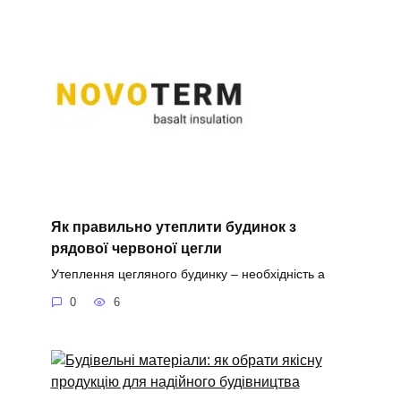
Як правильно утеплити будинок з
рядової червоної цегли
Утеплення цегляного будинку – необхідність а
0
6