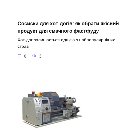
Сосиски для хот-догів: як обрати якісний
продукт для смачного фастфуду
Хот-дог залишається однією з найпопулярніших
страв
0
3