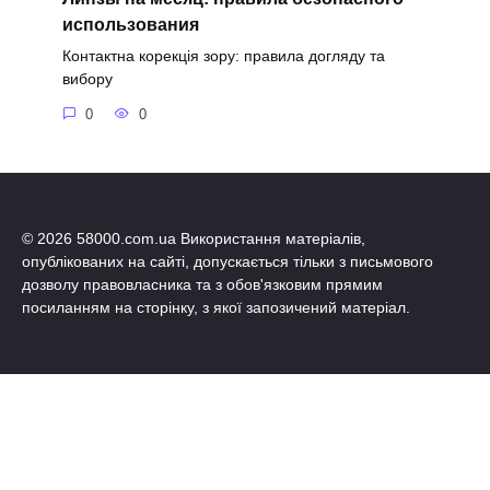
использования
Контактна корекція зору: правила догляду та
вибору
0
0
© 2026 58000.com.ua Використання матеріалів,
опублікованих на сайті, допускається тільки з письмового
дозволу правовласника та з обов'язковим прямим
посиланням на сторінку, з якої запозичений матеріал.