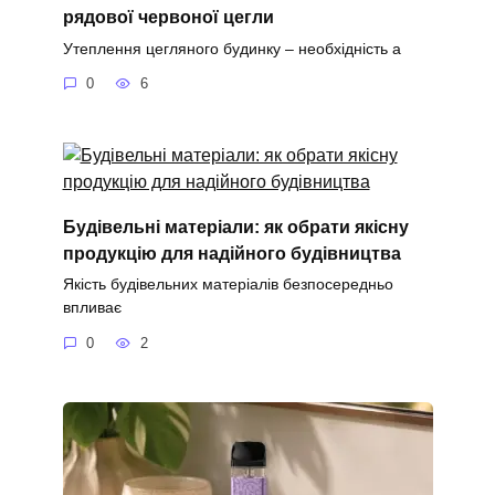
рядової червоної цегли
Утеплення цегляного будинку – необхідність а
0
6
Будівельні матеріали: як обрати якісну
продукцію для надійного будівництва
Якість будівельних матеріалів безпосередньо
впливає
0
2