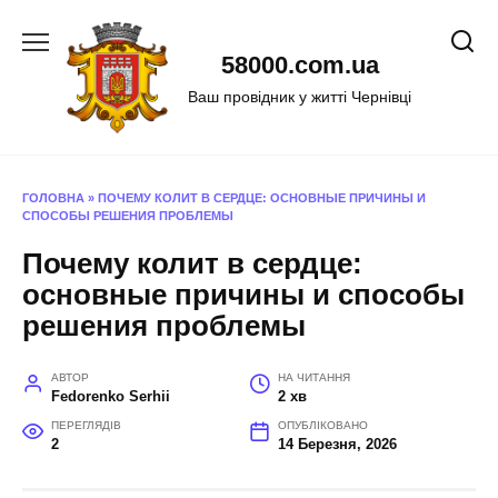
Перейти
до
58000.com.ua
вмісту
Ваш провідник у житті Чернівці
ГОЛОВНА
»
ПОЧЕМУ КОЛИТ В СЕРДЦЕ: ОСНОВНЫЕ ПРИЧИНЫ И
СПОСОБЫ РЕШЕНИЯ ПРОБЛЕМЫ
Почему колит в сердце:
основные причины и способы
решения проблемы
АВТОР
НА ЧИТАННЯ
Fedorenko Serhii
2 хв
ПЕРЕГЛЯДІВ
ОПУБЛІКОВАНО
2
14 Березня, 2026