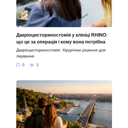
Дакріоцисториностомія у клініці RHINO:
що це за операція і кому вона потрібна
Дакріоцисториностомія: Хірургічне рішення для
лікування
0
3