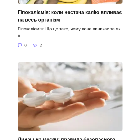
Гіпокаліємія: коли нестача калію впливає
на весь організм
Гіпокаліємія: Що це таке, чому вона виникає та як
її
0
2
Линзы на месяц: правила безопасного