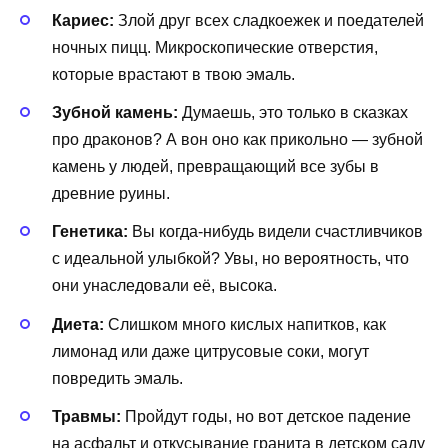
Кариес:
Злой друг всех сладкоежек и поедателей
ночных пицц. Микроскопические отверстия,
которые врастают в твою эмаль.
Зубной камень:
Думаешь, это только в сказках
про драконов? А вон оно как прикольно — зубной
камень у людей, превращающий все зубы в
древние руины.
Генетика:
Вы когда-нибудь видели счастливчиков
с идеальной улыбкой? Увы, но вероятность, что
они унаследовали её, высока.
Диета:
Слишком много кислых напитков, как
лимонад или даже цитрусовые соки, могут
повредить эмаль.
Травмы:
Пройдут годы, но вот детское падение
на асфальт и откусывание гранита в детском саду