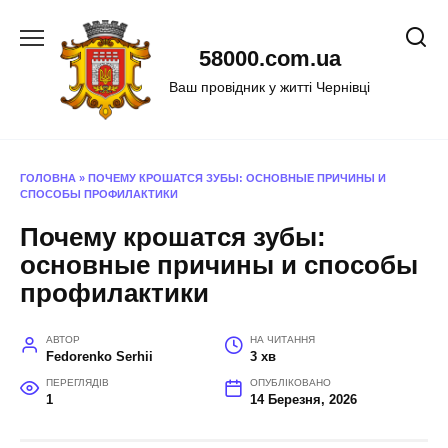
Перейти
до
58000.com.ua
вмісту
Ваш провідник у житті Чернівці
ГОЛОВНА
»
ПОЧЕМУ КРОШАТСЯ ЗУБЫ: ОСНОВНЫЕ ПРИЧИНЫ И
СПОСОБЫ ПРОФИЛАКТИКИ
Почему крошатся зубы:
основные причины и способы
профилактики
АВТОР
НА ЧИТАННЯ
Fedorenko Serhii
3 хв
ПЕРЕГЛЯДІВ
ОПУБЛІКОВАНО
1
14 Березня, 2026