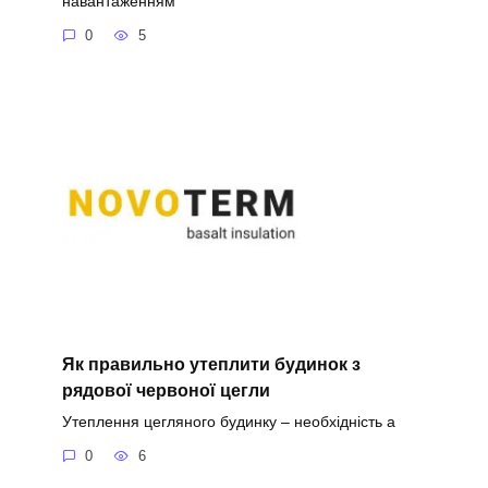
навантаженням
0
5
Як правильно утеплити будинок з
рядової червоної цегли
Утеплення цегляного будинку – необхідність а
0
6