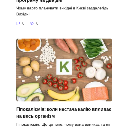
Чому варто планувати вихідні в Києві заздалегідь
Вихідні
0
0
Гіпокаліємія: коли нестача калію впливає
на весь організм
Гіпокаліємія: Що це таке, чому вона виникає та як