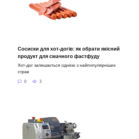
Сосиски для хот-догів: як обрати якісний
продукт для смачного фастфуду
Хот-дог залишається однією з найпопулярніших
страв
0
3