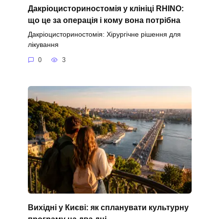
Дакріоцисториностомія у клініці RHINO:
що це за операція і кому вона потрібна
Дакріоцисториностомія: Хірургічне рішення для
лікування
0
3
Вихідні у Києві: як спланувати культурну
програму на два дні