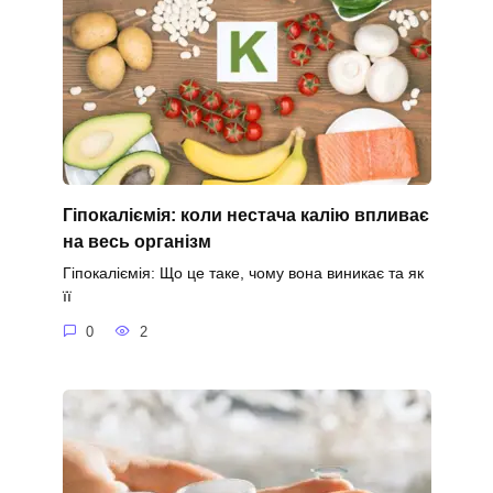
Гіпокаліємія: коли нестача калію впливає
на весь організм
Гіпокаліємія: Що це таке, чому вона виникає та як
її
0
2