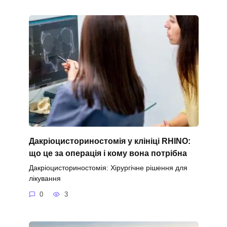
Дакріоцисториностомія у клініці RHINO:
що це за операція і кому вона потрібна
Дакріоцисториностомія: Хірургічне рішення для
лікування
0
3