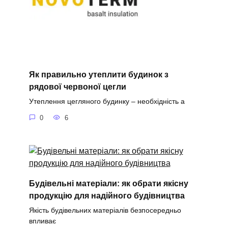
Як правильно утеплити будинок з
рядової червоної цегли
Утеплення цегляного будинку – необхідність а
0
6
Будівельні матеріали: як обрати якісну
продукцію для надійного будівництва
Якість будівельних матеріалів безпосередньо
впливає