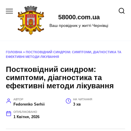
Перейти
до
58000.com.ua
вмісту
Ваш провідник у житті Чернівці
ГОЛОВНА
»
ПОСТКОВІДНИЙ СИНДРОМ: СИМПТОМИ, ДІАГНОСТИКА ТА
ЕФЕКТИВНІ МЕТОДИ ЛІКУВАННЯ
Постковідний синдром:
симптоми, діагностика та
ефективні методи лікування
АВТОР
НА ЧИТАННЯ
Fedorenko Serhii
3 хв
ОПУБЛІКОВАНО
1 Квітня, 2026