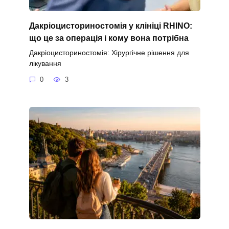
Дакріоцисториностомія у клініці RHINO:
що це за операція і кому вона потрібна
Дакріоцисториностомія: Хірургічне рішення для
лікування
0
3