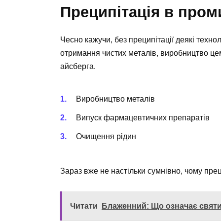
Преципітація в пром
Чесно кажучи, без преципітації деякі техно
отримання чистих металів, виробництво цем
айсберга.
Виробництво металів
Випуск фармацевтичних препаратів
Очищення рідин
Зараз вже не настільки сумнівно, чому прец
Читати
Блаженний: Що означає святий