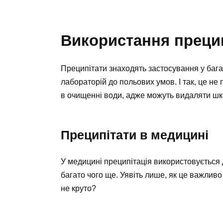
Використання прецип
Преципітати знаходять застосування у бага
лабораторій до польових умов. І так, це не
в очищенні води, адже можуть видаляти шк
Преципітати в медицині
У медицині преципітація використовується д
багато чого ще. Уявіть лише, як це важливо 
не круто?