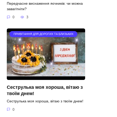
Передчасне виснаження яєчників: чи можна
завагітніти?
0
3
ПРИВІТАННЯ ДЛЯ ДОРОГИХ ТА БЛИЗЬКИХ
Сеструлька моя хороша, вітаю з
твоїм днем!
Сеструлька моя хороша, вітаю з твоїм днем!
0