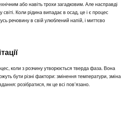
хнічним або навіть трохи загадковим. Але насправді
світі. Коли рідина випадає в осад, це і є процес
кусь речовину в свій улюблений напій, і миттєво
тації
цес, коли з розчину утворюється тверда фаза. Вона
ожуть бути різні фактори: змінення температури, зміна
дання: розібратися, як це всі пов’язано.