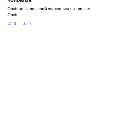
чоловіків
Орхіт це: коли спокій змінюється на тривогу
Орхіт –
0
1