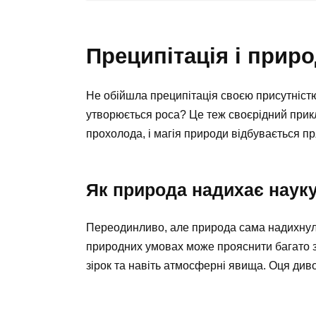
Преципітація і прир
Не обійшла преципітація своєю присутністю
утворюється роса? Це теж своєрідний прикл
прохолода, і магія природи відбувається пр
Як природа надихає наук
Переодинливо, але природа сама надихнула
природних умовах може прояснити багато з
зірок та навіть атмосферні явища. Оця див