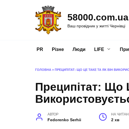
Перейти
до
58000.com.ua
вмісту
Ваш провідник у житті Чернівці
PR
Різне
Люди
LIFE
При
ГОЛОВНА
»
ПРЕЦИПІТАТ: ЩО ЦЕ ТАКЕ ТА ЯК ВІН ВИКО
Преципітат: Що Ц
Використовуєть
АВТОР
НА ЧИТА
Fedorenko Serhii
2 хв