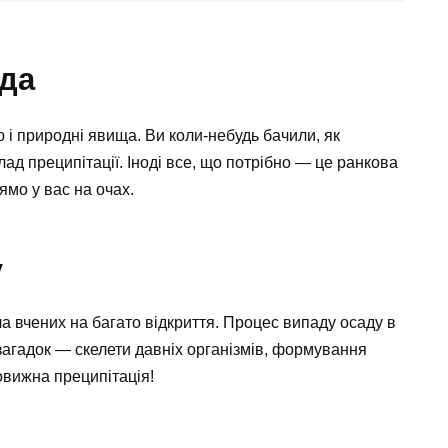
ода
 і природні явища. Ви коли-небудь бачили, як
ад преципітації. Іноді все, що потрібно — це ранкова
ямо у вас на очах.
у
 вчених на багато відкриття. Процес випаду осаду в
агадок — скелети давніх організмів, формування
овижна преципітація!