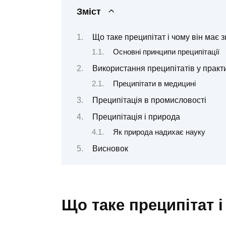
Зміст
Що таке преципітат і чому він має 
Основні принципи преципітації
Використання преципітатів у практ
Преципітати в медицині
Преципітація в промисловості
Преципітація і природа
Як природа надихає науку
Висновок
Що таке преципітат і