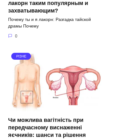
лакорн таким популярным и
захватывающим?
Почему ты и я лакорн: Разгадка тайской
драмы Почему
0
РІЗНЕ
Чи можлива вагітність при
передчасному виснаженні
яєчників: шанси та рішення