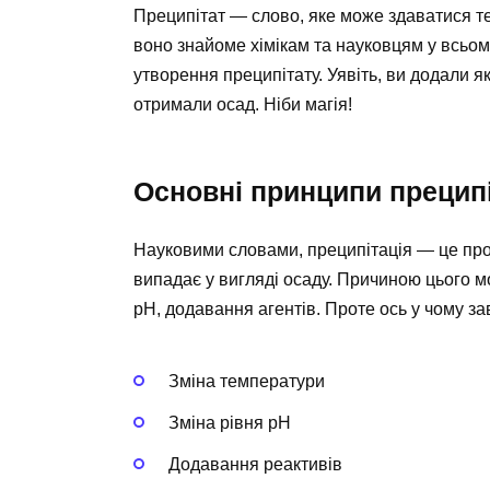
Преципітат — слово, яке може здаватися те
воно знайоме хімікам та науковцям у всьому 
утворення преципітату. Уявіть, ви додали я
отримали осад. Ніби магія!
Основні принципи преципі
Науковими словами, преципітація — це про
випадає у вигляді осаду. Причиною цього м
pH, додавання агентів. Проте ось у чому зав
Зміна температури
Зміна рівня pH
Додавання реактивів