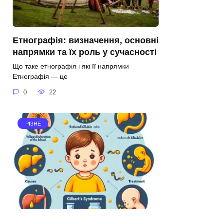
Етнографія: визначення, основні
напрямки та їх роль у сучасності
Що таке етнографія і які її напрямки
Етнографія — це
0
22
РІЗНЕ