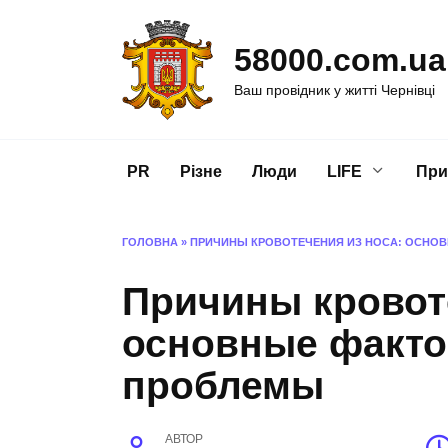
Перейти
до
58000.com.ua
вмісту
Ваш провідник у житті Чернівці
PR
Різне
Люди
LIFE
При
ГОЛОВНА
»
ПРИЧИНЫ КРОВОТЕЧЕНИЯ ИЗ НОСА: ОСНО
Причины кровоте
основные факто
проблемы
АВТОР