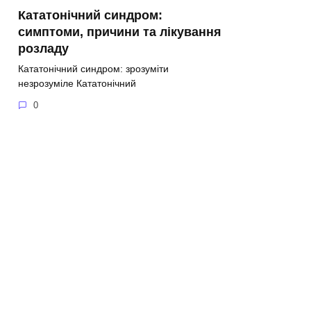
Кататонічний синдром:
симптоми, причини та лікування
розладу
Кататонічний синдром: зрозуміти
незрозуміле Кататонічний
0