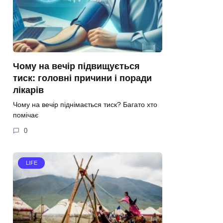
Чому на вечір підвищується
тиск: головні причини і поради
лікарів
Чому на вечір піднімається тиск? Багато хто
помічає
0
LIFE