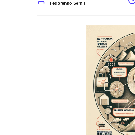
Fedorenko Serhii