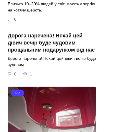
Близько 10–20% людей у світі мають алергію
на котячу шерсть.
0
Дорога наречена! Нехай цей
дівич-вечір буде чудовим
прощальним подарунком від нас
Дорога наречена! Нехай цей дівич-вечір буде
чудовим
0
1
PR