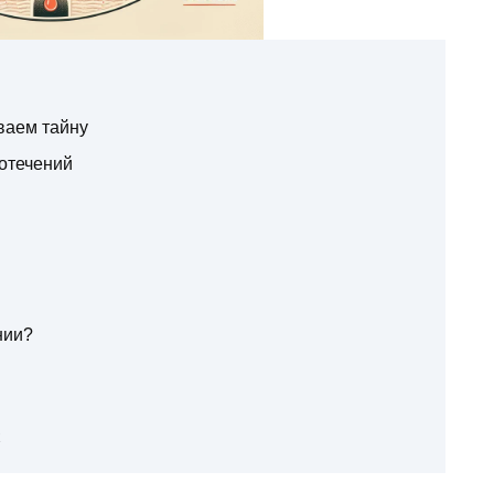
ваем тайну
отечений
нии?
х