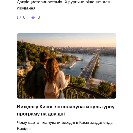
Дакріоцисториностомія: Хірургічне рішення для
лікування
0
3
Вихідні у Києві: як спланувати культурну
програму на два дні
Чому варто планувати вихідні в Києві заздалегідь
Вихідні