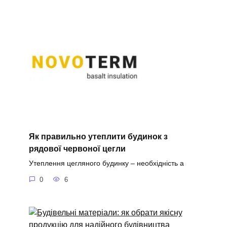
Як правильно утеплити будинок з
рядової червоної цегли
Утеплення цегляного будинку – необхідність а
0
6