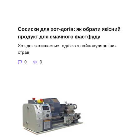
Сосиски для хот-догів: як обрати якісний
продукт для смачного фастфуду
Хот-дог залишається однією з найпопулярніших
страв
0
3