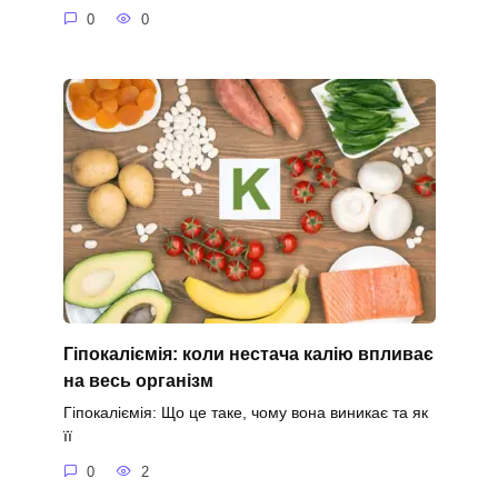
0
0
Гіпокаліємія: коли нестача калію впливає
на весь організм
Гіпокаліємія: Що це таке, чому вона виникає та як
її
0
2