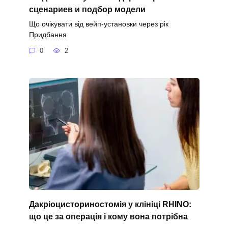
сценариев и подбор модели
Що очікувати від вейп-установки через рік
Придбання
0
2
Дакріоцисториностомія у клініці RHINO:
що це за операція і кому вона потрібна