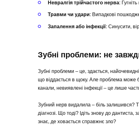
Невралгія трійчастого нерва
: Гугніть
Травми чи удари
: Випадкові пошкодж
Запалення або інфекції
: Синусити, ві
Зубні проблеми: не завжд
Зубні проблеми – це, здається, найочевидні
що віддається в щоку. Але проблема може б
канали, невиявлені інфекції – це лише част
Зубний нерв видалила – біль залишився? Та
діагнозі. Що тоді? Ідіть знову до дантиста,
знає, де ховається справжнє зло?