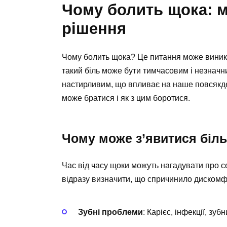
Чому болить щока: 
рішення
Чому болить щока? Це питання може виникну
такий біль може бути тимчасовим і незначни
настирливим, що впливає на наше повсякде
може братися і як з цим боротися.
Чому може з’явитися біль
Час від часу щоки можуть нагадувати про 
відразу визначити, що спричинило дискомф
Зубні проблеми
: Карієс, інфекції, зубн