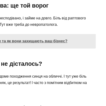
ва: ще той ворог
несподівано, і займе на довго. Біль від раптового
Тут вже треба до невропатолога.
ке та як вони захищають ваш бізнес?
 не дісталось?
ідоме походження синця на обличчі. І тут уже біль
як, це результат! І часто з помітним відбитком на