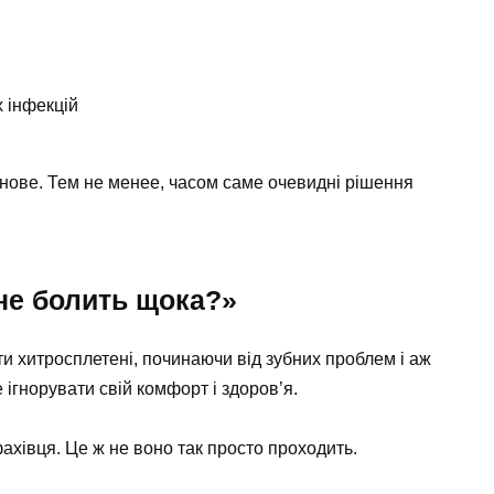
х інфекцій
е нове. Тем не менее, часом саме очевидні рішення
не болить щока?»
ти хитросплетені, починаючи від зубних проблем і аж
 ігнорувати свій комфорт і здоров’я.
хівця. Це ж не воно так просто проходить.