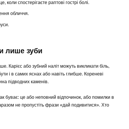
 це, коли спостерігаєте раптові гострі болі.
ення обличчя.
руси.
и лише зуби
ше. Карієс або зубний наліт можуть викликати біль,
ути і в самих яснах або навіть глибше. Кореневі
ина підводних каменів.
к буває: це або неповний відпочинок, або помилки в
 заразом не пропустіть фрази «дай подивитися». Хто