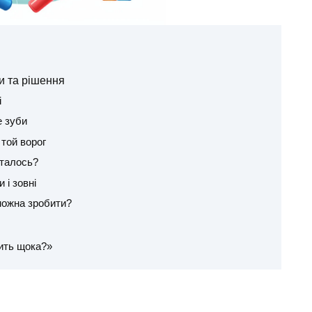
и та рішення
і
е зуби
 той ворог
сталось?
 і зовні
можна зробити?
ить щока?»