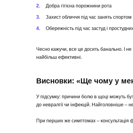
Добра гігієна порожнини рота
Захист обличчя під час занять спортом
Обережність під час застуд і простудни
Чесно кажучи, все це досить банально. І н
найбільш ефективні.
Висновки: «Ще чому у ме
У підсумку: причини болю в щоці можуть бу
до невралгії чи інфекцій. Найголовніше – не
При перших же симптомах – консультація фа