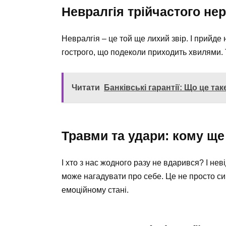
Невралгія трійчастого нер
Невралгія – це той ще лихий звір. І прийде 
гострого, що подеколи приходить хвилями. 
Читати
Банківські гарантії: Що це та
Травми та удари: кому ще
І хто з нас жодного разу не вдарився? І нев
може нагадувати про себе. Це не просто син
емоційному стані.