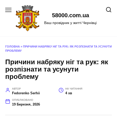
Перейти
до
58000.com.ua
вмісту
Ваш провідник у житті Чернівці
ГОЛОВНА
»
ПРИЧИНИ НАБРЯКУ НІГ ТА РУК: ЯК РОЗПІЗНАТИ ТА УСУНУТИ
ПРОБЛЕМУ
Причини набряку ніг та рук: як
розпізнати та усунути
проблему
АВТОР
НА ЧИТАННЯ
Fedorenko Serhii
4 хв
ОПУБЛІКОВАНО
19 Березня, 2026