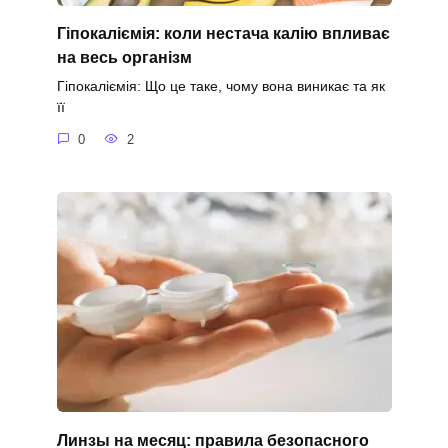
Гіпокаліємія: коли нестача калію впливає
на весь організм
Гіпокаліємія: Що це таке, чому вона виникає та як
її
0
2
Линзы на месяц: правила безопасного