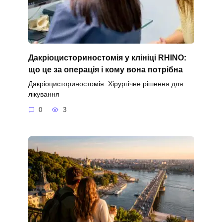
Дакріоцисториностомія у клініці RHINO:
що це за операція і кому вона потрібна
Дакріоцисториностомія: Хірургічне рішення для
лікування
0
3